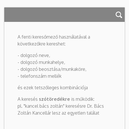
A fenti keresőmező használatával a
következőkre kereshet:
- dolgozó neve,
- dolgozó munkahelye,
- dolgozó beosztása/munkaköre,
- telefonszám mellék
és ezek tetszőleges kombinációja
A keresés
szótöredékre
is működik:
pl. "kancel bács zoltán" keresésre Dr. Bács
Zoltán Kancellár lesz az egyetlen találat