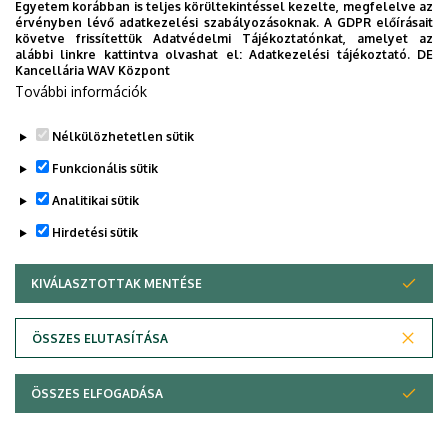
Egyetem korábban is teljes körültekintéssel kezelte, megfelelve az
érvényben lévő adatkezelési szabályozásoknak. A GDPR előírásait
követve frissítettük Adatvédelmi Tájékoztatónkat, amelyet az
alábbi linkre kattintva olvashat el:
Adatkezelési tájékoztató.
DE
Kancellária WAV Központ
Dolgozói adatmódosítás igénylése a DE
További információk
telefonkönyvében
|
Külső személyek rögzítése a DE
telefonkönyvében
|
Súgó
|
Hibabejelentés
Nélkülözhetetlen sütik
Funkcionális sütik
Analitikai sütik
Hirdetési sütik
KIVÁLASZTOTTAK MENTÉSE
WITHDRAW CONSENT
Adatvédelem
Adatkezelési nyilatkozat
ÖSSZES ELUTASÍTÁSA
Technikai információk
ÖSSZES ELFOGADÁSA
© 2026 Unideb