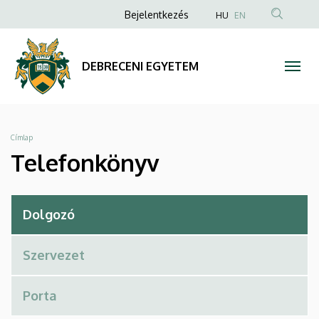
Telefonkönyv
Ugrás
Anonim
Bejelentkezés
HU
EN
a
Felhasználói
|
tartalomra
fiók
DEBRECENI
DEBRECENI EGYETEM
menüje
EGYETEM
Morzsa
Címlap
Telefonkönyv