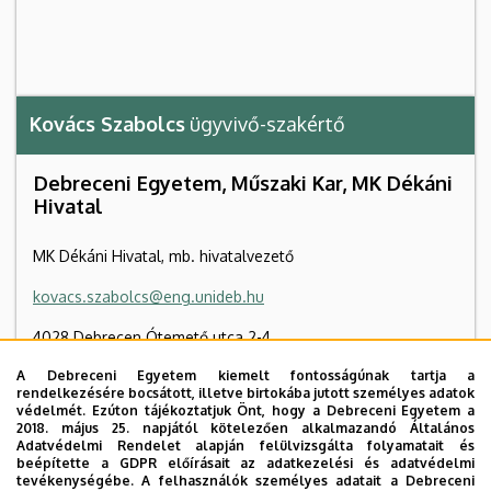
Kovács Szabolcs
ügyvivő-szakértő
Debreceni Egyetem, Műszaki Kar, MK Dékáni
Hivatal
MK Dékáni Hivatal, mb. hivatalvezető
kovacs.szabolcs@eng.unideb.hu
4028 Debrecen Ótemető utca 2-4
A Debreceni Egyetem kiemelt fontosságúnak tartja a
Műszaki Kar "B" épület
, 1. emelet, B1.10 (Dékáni Hivatal)
rendelkezésére bocsátott, illetve birtokába jutott személyes adatok
védelmét. Ezúton tájékoztatjuk Önt, hogy a Debreceni Egyetem a
+36 52 415 155
/ 77741
2018. május 25. napjától kötelezően alkalmazandó Általános
Adatvédelmi Rendelet alapján felülvizsgálta folyamatait és
beépítette a GDPR előírásait az adatkezelési és adatvédelmi
tevékenységébe. A felhasználók személyes adatait a Debreceni
Szervezeti weboldal