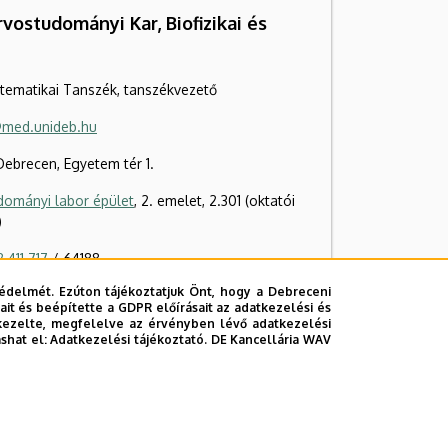
ostudományi Kar, Biofizikai és
tematikai Tanszék, tanszékvezető
med.unideb.hu
ebrecen, Egyetem tér 1.
dományi labor épület
, 2. emelet, 2.301 (oktatói
)
 411 717
/ 64188
2 411 600
édelmét. Ezúton tájékoztatjuk Önt, hogy a Debreceni
it és beépítette a GDPR előírásait az adatkezelési és
 512 941 / 62941
kezelte, megfelelve az érvényben lévő adatkezelési
ashat el:
Adatkezelési tájékoztató.
DE Kancellária WAV
ldal
Tudóstér profil