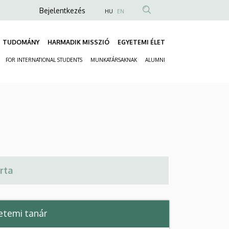
Anonim
Bejelentkezés
HU
EN
Felhasználói
fiók
TUDOMÁNY
HARMADIK MISSZIÓ
EGYETEMI ÉLET
Fő
menüje
FOR INTERNATIONAL STUDENTS
MUNKATÁRSAKNAK
ALUMNI
navigáció
Másodlagos
navigáció
temi tanár