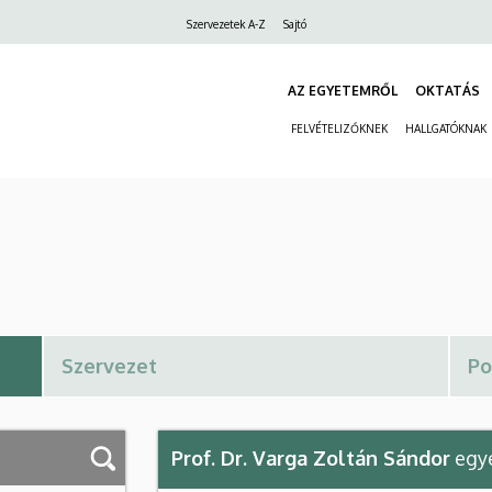
Felső
Szervezetek A-Z
Sajtó
navigáció
AZ EGYETEMRŐL
OKTATÁS
FELVÉTELIZŐKNEK
HALLGATÓKNAK
Prof. Dr. Varga Zoltán Sándor
egye