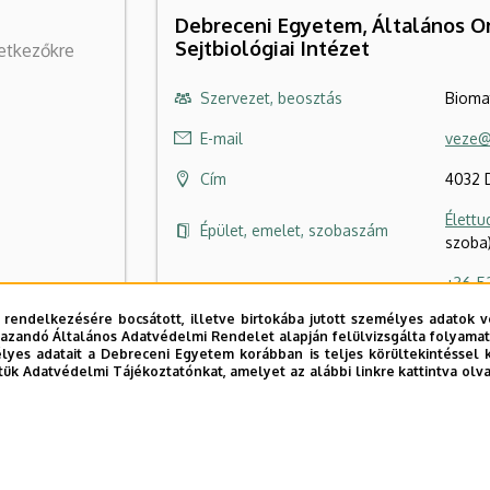
Debreceni Egyetem, Általános Orv
Sejtbiológiai Intézet
vetkezőkre
Szervezet, beosztás
Bioma
E-mail
veze@
Cím
4032 D
Élettu
Épület, emelet, szobaszám
szoba
+36 52
Központi telefonszám, mellék
+36 5
ács Zoltán
 rendelkezésére bocsátott, illetve birtokába jutott személyes adatok v
azandó Általános Adatvédelmi Rendelet alapján felülvizsgálta folyamata
Fax, mellék
+36 52
yes adatait a Debreceni Egyetem korábban is teljes körültekintéssel 
tük Adatvédelmi Tájékoztatónkat, amelyet az alábbi linkre kattintva olv
Szervezeti weboldal
Webo