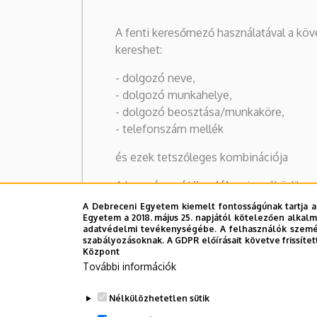
A fenti keresőmező használatával a kö
kereshet:
- dolgozó neve,
- dolgozó munkahelye,
- dolgozó beosztása/munkaköre,
- telefonszám mellék
és ezek tetszőleges kombinációja
A keresés
szótöredékre
is működik:
pl. "kancel bács zoltán" keresésre Dr. B
A Debreceni Egyetem kiemelt fontosságúnak tartja a
Kancellár lesz az egyetlen találat
Egyetem a 2018. május 25. napjától kötelezően alkalm
adatvédelmi tevékenységébe. A felhasználók személ
szabályozásoknak. A GDPR előírásait követve frissítet
Központ
További információk
Nélkülözhetetlen sütik