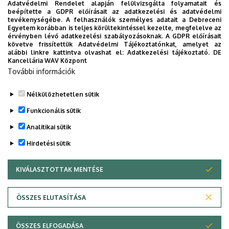
Adatvédelmi Rendelet alapján felülvizsgálta folyamatait és
beépítette a GDPR előírásait az adatkezelési és adatvédelmi
tevékenységébe. A felhasználók személyes adatait a Debreceni
Szervezeti weboldal
Tudóstér profil
Egyetem korábban is teljes körültekintéssel kezelte, megfelelve az
érvényben lévő adatkezelési szabályozásoknak. A GDPR előírásait
követve frissítettük Adatvédelmi Tájékoztatónkat, amelyet az
alábbi linkre kattintva olvashat el:
Adatkezelési tájékoztató.
DE
Kancellária WAV Központ
Dolgozói adatmódosítás igénylése a DE
További információk
telefonkönyvében
|
Külső személyek rögzítése a DE
telefonkönyvében
|
Súgó
|
Hibabejelentés
Nélkülözhetetlen sütik
Funkcionális sütik
Analitikai sütik
Hirdetési sütik
KIVÁLASZTOTTAK MENTÉSE
WITHDRAW CONSENT
Adatvédelem
Adatkezelési nyilatkozat
ÖSSZES ELUTASÍTÁSA
Technikai információk
ÖSSZES ELFOGADÁSA