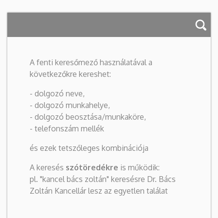
A fenti keresőmező használatával a
következőkre kereshet:
- dolgozó neve,
- dolgozó munkahelye,
- dolgozó beosztása/munkaköre,
- telefonszám mellék
és ezek tetszőleges kombinációja
A keresés
szótöredékre
is működik:
pl. "kancel bács zoltán" keresésre Dr. Bács
Zoltán Kancellár lesz az egyetlen találat