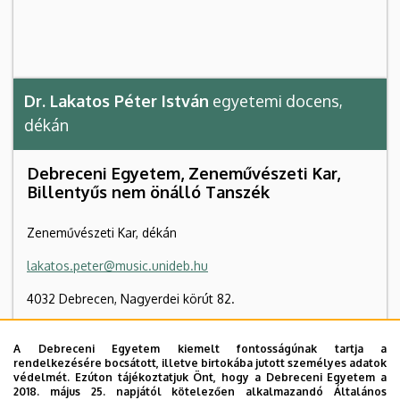
Dr. Lakatos Péter István
egyetemi docens,
dékán
Debreceni Egyetem, Zeneművészeti Kar,
Billentyűs nem önálló Tanszék
Zeneművészeti Kar, dékán
lakatos.peter@music.unideb.hu
4032 Debrecen, Nagyerdei körút 82.
Zeneművészeti Kar és Weiner Leó Kollégium
, 1. emelet
A Debreceni Egyetem kiemelt fontosságúnak tartja a
(Dékáni Hivatal)
rendelkezésére bocsátott, illetve birtokába jutott személyes adatok
védelmét. Ezúton tájékoztatjuk Önt, hogy a Debreceni Egyetem a
+36 52 512 900
/ 23832
2018. május 25. napjától kötelezően alkalmazandó Általános