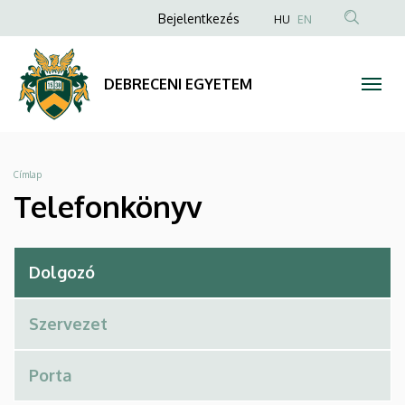
Telefonkönyv
Ugrás
Anonim
Bejelentkezés
HU
EN
a
Felhasználói
|
tartalomra
fiók
DEBRECENI
DEBRECENI EGYETEM
menüje
EGYETEM
Morzsa
Címlap
Telefonkönyv