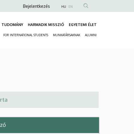
Anonim
Bejelentkezés
HU
EN
Felhasználói
fiók
TUDOMÁNY
HARMADIK MISSZIÓ
EGYETEMI ÉLET
Fő
menüje
FOR INTERNATIONAL STUDENTS
MUNKATÁRSAKNAK
ALUMNI
navigáció
Másodlagos
navigáció
éző