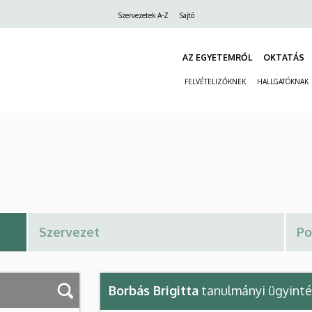
Felső
Szervezetek A-Z
Sajtó
navigáció
AZ EGYETEMRŐL
OKTATÁS
FELVÉTELIZŐKNEK
HALLGATÓKNAK
Borbás Brigitta
tanulmányi ügyint