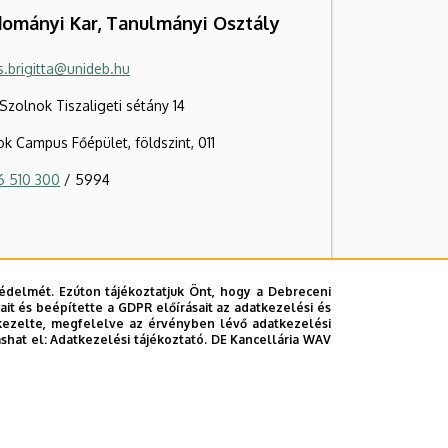
ományi Kar, Tanulmányi Osztály
s.brigitta@unideb.hu
zolnok Tiszaligeti sétány 14
k Campus Főépület, földszint, 011
6 510 300
/ 5994
édelmét. Ezúton tájékoztatjuk Önt, hogy a Debreceni
it és beépítette a GDPR előírásait az adatkezelési és
kezelte, megfelelve az érvényben lévő adatkezelési
ashat el:
Adatkezelési tájékoztató.
DE Kancellária WAV