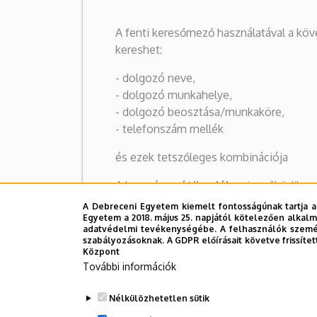
A fenti keresőmező használatával a kö
kereshet:
- dolgozó neve,
- dolgozó munkahelye,
- dolgozó beosztása/munkaköre,
- telefonszám mellék
és ezek tetszőleges kombinációja
A keresés
szótöredékre
is működik:
pl. "kancel bács zoltán" keresésre Dr. B
A Debreceni Egyetem kiemelt fontosságúnak tartja a
Kancellár lesz az egyetlen találat
Egyetem a 2018. május 25. napjától kötelezően alkalm
adatvédelmi tevékenységébe. A felhasználók személ
szabályozásoknak. A GDPR előírásait követve frissítet
Központ
További információk
Nélkülözhetetlen sütik