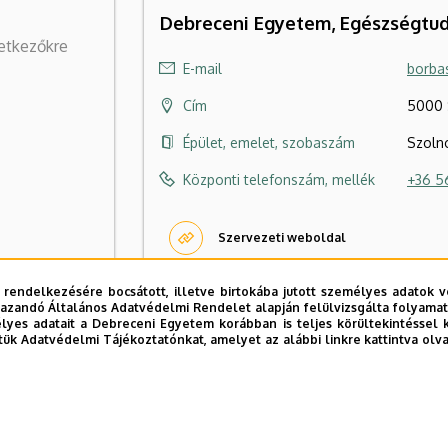
Debreceni Egyetem, Egészségtud
vetkezőkre
E-mail
borba
Cím
5000 S
Épület, emelet, szobaszám
Szolno
Központi telefonszám, mellék
+36 5
Szervezeti weboldal
ács Zoltán
 rendelkezésére bocsátott, illetve birtokába jutott személyes adatok v
azandó Általános Adatvédelmi Rendelet alapján felülvizsgálta folyamata
yes adatait a Debreceni Egyetem korábban is teljes körültekintéssel 
tük Adatvédelmi Tájékoztatónkat, amelyet az alábbi linkre kattintva olv