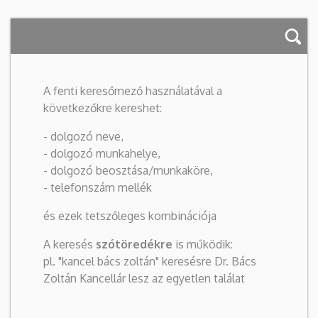
A fenti keresőmező használatával a
következőkre kereshet:
- dolgozó neve,
- dolgozó munkahelye,
- dolgozó beosztása/munkaköre,
- telefonszám mellék
és ezek tetszőleges kombinációja
A keresés
szótöredékre
is működik:
pl. "kancel bács zoltán" keresésre Dr. Bács
Zoltán Kancellár lesz az egyetlen találat