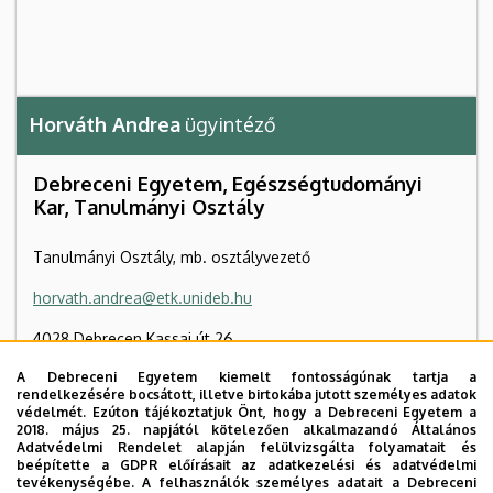
Horváth Andrea
ügyintéző
Debreceni Egyetem, Egészségtudományi
Kar, Tanulmányi Osztály
Tanulmányi Osztály, mb. osztályvezető
horvath.andrea@etk.unideb.hu
4028 Debrecen Kassai út 26
A Debreceni Egyetem kiemelt fontosságúnak tartja a
Népegészségügyi Iskola épület
, földszint, 4
rendelkezésére bocsátott, illetve birtokába jutott személyes adatok
védelmét. Ezúton tájékoztatjuk Önt, hogy a Debreceni Egyetem a
+36 42 404 411
/ 78111
2018. május 25. napjától kötelezően alkalmazandó Általános
Adatvédelmi Rendelet alapján felülvizsgálta folyamatait és
beépítette a GDPR előírásait az adatkezelési és adatvédelmi
tevékenységébe. A felhasználók személyes adatait a Debreceni
Szervezeti weboldal