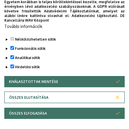
Egyetem korábban is teljes körültekintéssel kezelte, megfelelve az
érvényben lévő adatkezelési szabályozásoknak. A GDPR előírásait
követve frissítettük Adatvédelmi Tájékoztatónkat, amelyet az
alábbi linkre kattintva olvashat el:
Adatkezelési tájékoztató.
DE
Kancellária WAV Központ
Dolgozói adatmódosítás igénylése a DE
További információk
telefonkönyvében
|
Külső személyek rögzítése a DE
telefonkönyvében
|
Súgó
|
Hibabejelentés
Nélkülözhetetlen sütik
Funkcionális sütik
Analitikai sütik
Hirdetési sütik
KIVÁLASZTOTTAK MENTÉSE
WITHDRAW CONSENT
Adatvédelem
Adatkezelési nyilatkozat
ÖSSZES ELUTASÍTÁSA
Technikai információk
ÖSSZES ELFOGADÁSA
© 2026 Unideb