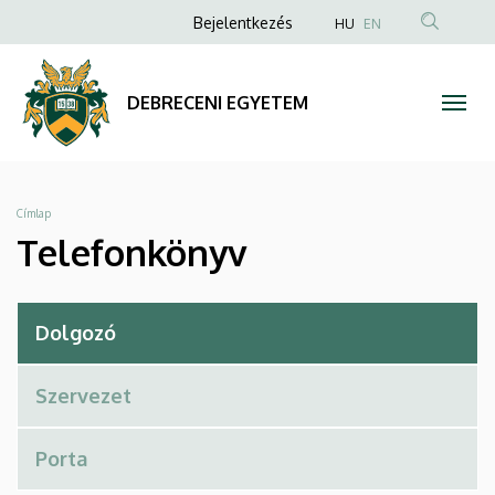
Telefonkönyv
Ugrás
Anonim
Bejelentkezés
HU
EN
a
Felhasználói
|
tartalomra
fiók
DEBRECENI
DEBRECENI EGYETEM
menüje
EGYETEM
Morzsa
Címlap
Telefonkönyv