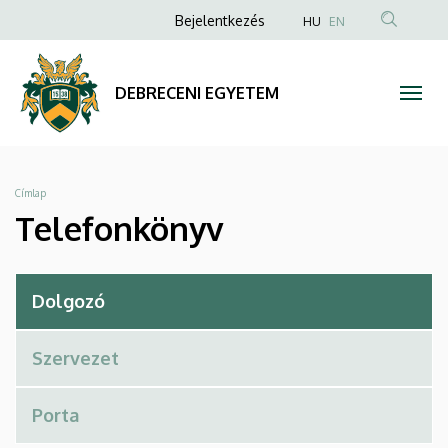
Telefonkönyv
Ugrás
Anonim
Bejelentkezés
HU
EN
a
Felhasználói
|
tartalomra
fiók
DEBRECENI
DEBRECENI EGYETEM
menüje
EGYETEM
Morzsa
Címlap
Telefonkönyv