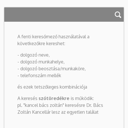
A fenti keresőmező használatával a
következőkre kereshet:
- dolgozó neve,
- dolgozó munkahelye,
- dolgozó beosztása/munkaköre,
- telefonszám mellék
és ezek tetszőleges kombinációja
A keresés
szótöredékre
is működik:
pl. "kancel bács zoltán" keresésre Dr. Bács
Zoltán Kancellár lesz az egyetlen találat