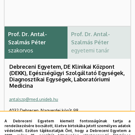
Prof. Dr. Antal-
Prof. Dr. Antal-
Szalmás Péter
Szalmás Péter
szakorvos
egyetemi tanár
Debreceni Egyetem, DE Klinikai Központ
(DEKK), Egészségügyi Szolgáltató Egységek,
Diagnosztikai Egységek, Laboratóriumi
Medicina
antalszp@med.unideb.hu
4032 Debrecen, Nagyerdei körút 98.
A Debreceni Egyetem kiemelt fontosságúnak tartja a
In Vitro Diagnosztikai Tömb
, 2. emelet, 1.6.3
rendelkezésére bocsátott, illetve birtokába jutott személyes adatok
védelmét. Ezúton tájékoztatjuk Önt, hogy a Debreceni Egyetem a
+36 52 411 717
/ 50052