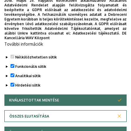
2018. május 25. napjától kötelezően alkalmazandó Általános
Adatvédelmi Rendelet alapján felülvizsgálta folyamatait és
beépítette a GDPR előírásait az adatkezelési és adatvédelmi
tevékenységébe. A felhasználók személyes adatait a Debreceni
Szervezeti weboldal
Tudóstér profil
Egyetem korábban is teljes körültekintéssel kezelte, megfelelve az
érvényben lévő adatkezelési szabályozásoknak. A GDPR előírásait
követve frissítettük Adatvédelmi Tájékoztatónkat, amelyet az
alábbi linkre kattintva olvashat el:
Adatkezelési tájékoztató.
DE
Kancellária WAV Központ
Dolgozói adatmódosítás igénylése a DE
További információk
telefonkönyvében
|
Külső személyek rögzítése a DE
telefonkönyvében
|
Súgó
|
Hibabejelentés
Nélkülözhetetlen sütik
Funkcionális sütik
Analitikai sütik
Hirdetési sütik
KIVÁLASZTOTTAK MENTÉSE
WITHDRAW CONSENT
Adatvédelem
Adatkezelési nyilatkozat
ÖSSZES ELUTASÍTÁSA
Technikai információk