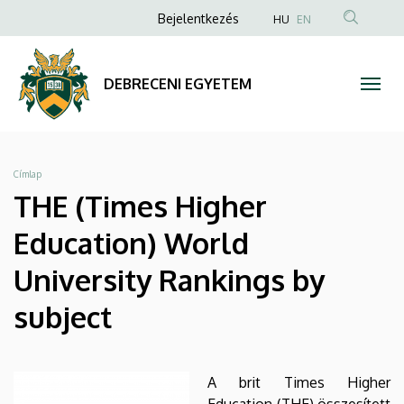
THE
Ugrás
Anonim
Bejelentkezés
HU
EN
a
Felhasználói
(Times
tartalomra
fiók
Higher
DEBRECENI EGYETEM
menüje
Education)
World
Morzsa
Címlap
University
THE (Times Higher
Rankings
Education) World
by
University Rankings by
subject
subject
|
DEBRECENI
A brit Times Higher
Education (THE) összesített