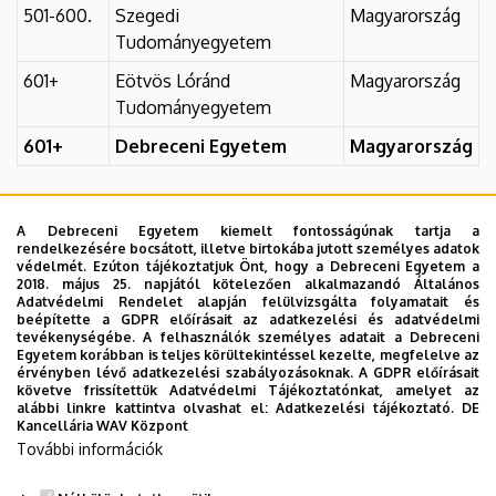
501-600.
Szegedi
Magyarország
Tudományegyetem
601+
Eötvös Lóránd
Magyarország
Tudományegyetem
601+
Debreceni Egyetem
Magyarország
Egyéb információk
A Debreceni Egyetem kiemelt fontosságúnak tartja a
rendelkezésére bocsátott, illetve birtokába jutott személyes adatok
Tematikus rangsorok
védelmét. Ezúton tájékoztatjuk Önt, hogy a Debreceni Egyetem a
2018. május 25. napjától kötelezően alkalmazandó Általános
Adatvédelmi Rendelet alapján felülvizsgálta folyamatait és
beépítette a GDPR előírásait az adatkezelési és adatvédelmi
tevékenységébe. A felhasználók személyes adatait a Debreceni
Egyetem korábban is teljes körültekintéssel kezelte, megfelelve az
érvényben lévő adatkezelési szabályozásoknak. A GDPR előírásait
követve frissítettük Adatvédelmi Tájékoztatónkat, amelyet az
alábbi linkre kattintva olvashat el:
Adatkezelési tájékoztató.
DE
Kancellária WAV Központ
További információk