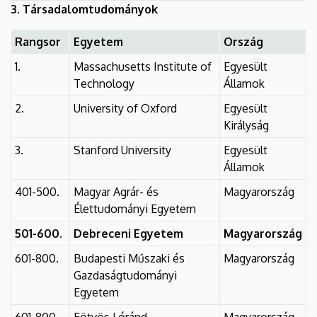
3. Társadalomtudományok
Rangsor
Egyetem
Ország
1.
Massachusetts Institute of
Egyesült
Technology
Államok
2.
University of Oxford
Egyesült
Királyság
3.
Stanford University
Egyesült
Államok
401-500.
Magyar Agrár- és
Magyarország
Élettudományi Egyetem
501-600.
Debreceni Egyetem
Magyarország
601-800.
Budapesti Műszaki és
Magyarország
Gazdaságtudományi
Egyetem
601-800.
Eötvös Lóránd
Magyarország