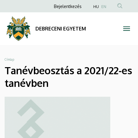
Tanévbeosztás
Ugrás
Anonim
Bejelentkezés
HU
EN
a
Felhasználói
a
tartalomra
fiók
2021/22-
DEBRECENI EGYETEM
menüje
es
tanévben
Morzsa
Címlap
|
Tanévbeosztás a 2021/22-es
DEBRECENI
tanévben
EGYETEM