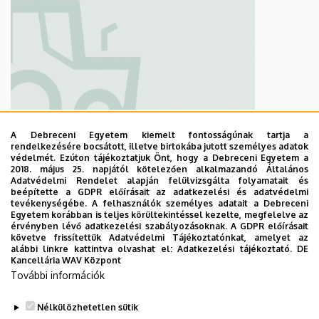
Mezőgazdaság-,
A Debreceni Egyetem kiemelt fontosságúnak tartja a
rendelkezésére bocsátott, illetve birtokába jutott személyes adatok
Élelmiszertudományi
védelmét. Ezúton tájékoztatjuk Önt, hogy a Debreceni Egyetem a
2018. május 25. napjától kötelezően alkalmazandó Általános
és
Adatvédelmi Rendelet alapján felülvizsgálta folyamatait és
beépítette a GDPR előírásait az adatkezelési és adatvédelmi
Környezetgazdálkodási
tevékenységébe. A felhasználók személyes adatait a Debreceni
Kar
Egyetem korábban is teljes körültekintéssel kezelte, megfelelve az
érvényben lévő adatkezelési szabályozásoknak. A GDPR előírásait
követve frissítettük Adatvédelmi Tájékoztatónkat, amelyet az
alábbi linkre kattintva olvashat el:
Adatkezelési tájékoztató.
DE
Kancellária WAV Központ
További információk
Oldalszámozás
1
2
›
»
Nélkülözhetetlen sütik
Jelenlegi
Oldal
Következő
Utolsó