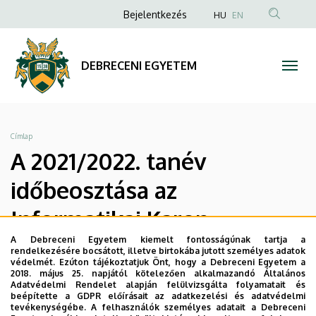
A
Ugrás
Anonim
Bejelentkezés
HU
EN
a
Felhasználói
2021/2022.
tartalomra
fiók
tanév
DEBRECENI EGYETEM
menüje
időbeosztása
az
Morzsa
Címlap
Informatikai
A 2021/2022. tanév
Karon
időbeosztása az
|
Informatikai Karon
DEBRECENI
A Debreceni Egyetem kiemelt fontosságúnak tartja a
rendelkezésére bocsátott, illetve birtokába jutott személyes adatok
védelmét. Ezúton tájékoztatjuk Önt, hogy a Debreceni Egyetem a
EGYETEM
Legutóbb frissítve:
2022. 07. 20. 16:04
2018. május 25. napjától kötelezően alkalmazandó Általános
Adatvédelmi Rendelet alapján felülvizsgálta folyamatait és
beépítette a GDPR előírásait az adatkezelési és adatvédelmi
tevékenységébe. A felhasználók személyes adatait a Debreceni