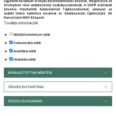
Egyetem korábban is teljes körültekintéssel kezelte, megfelelve az
érvényben lévő adatkezelési szabályozásoknak. A GDPR előírásait
követve frissítettük Adatvédelmi Tájékoztatónkat, amelyet az
alábbi linkre kattintva olvashat el:
Adatkezelési tájékoztató.
DE
Kancellária WAV Központ
További információk
Nélkülözhetetlen sütik
Funkcionális sütik
Analitikai sütik
Hirdetési sütik
KIVÁLASZTOTTAK MENTÉSE
WITHDRAW CONSENT
Adatvédelem
Adatkezelési nyilatkozat
ÖSSZES ELUTASÍTÁSA
Technikai információk
ÖSSZES ELFOGADÁSA
© 2026 Unideb