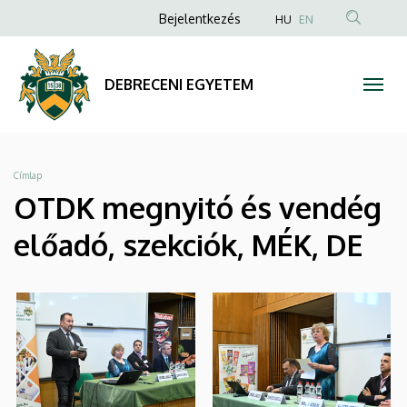
|
Ugrás
Anonim
Bejelentkezés
HU
EN
a
Felhasználói
DEBRECENI
tartalomra
fiók
EGYETEM
DEBRECENI EGYETEM
menüje
Morzsa
Címlap
OTDK megnyitó és vendég
előadó, szekciók, MÉK, DE