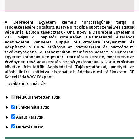
A Debreceni Egyetem kiemelt fontosságúnak tartja a
rendelkezésére bocsátott, illetve birtokába jutott személyes adatok
védelmét. Ezúton tájékoztatjuk Önt, hogy a Debreceni Egyetem a
2018. május 25. napjától kötelezően alkalmazandó Általános
Adatvédelmi Rendelet alapján felülvizsgálta folyamatait és
beépítette a GDPR előírásait az adatkezelési és adatvédelmi
tevékenységébe. A felhasználók személyes adatait a Debreceni
Egyetem korábban is teljes körültekintéssel kezelte, megfelelve az
érvényben lévő adatkezelési szabályozásoknak. A GDPR előírásait
követve frissítettük Adatvédelmi Tájékoztatónkat, amelyet az
alábbi linkre kattintva olvashat el:
Adatkezelési tájékoztató.
DE
Kancellária WAV Központ
További információk
Nélkülözhetetlen sütik
Funkcionális sütik
Nemzetközi Oktatást Koordináló Központ épület
Analitikai sütik
Hirdetési sütik