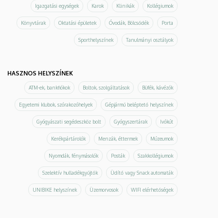
Igazgatási egységek
Karok
Klinikák
Kollégiumok
Könyvtárak
Oktatási épületek
Óvodák, Bölcsődék
Porta
Sporthelyszínek
Tanulmányi osztályok
HASZNOS HELYSZÍNEK
ATM-ek, bankfiókok
Boltok, szolgáltatások
Büfék, kávézók
Egyetemi klubok, szórakozóhelyek
Gépjármű beléptető helyszínek
Gyógyászati segédeszköz bolt
Gyógyszertárak
Ivókút
Kerékpártárolók
Menzák, éttermek
Múzeumok
Nyomdák, fénymásolók
Posták
Szakkollégiumok
Szelektív hulladékgyűjtők
Üdítő vagy Snack automaták
UNIBIKE helyszínek
Üzemorvosok
WIFI elérhetőségek