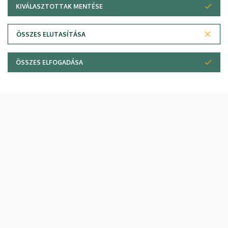
KIVÁLASZTOTTAK MENTÉSE
WITHDRAW CONSENT
ÖSSZES ELUTASÍTÁSA
ÖSSZES ELFOGADÁSA