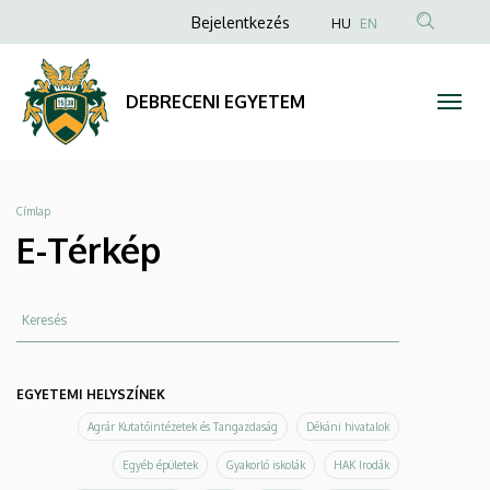
E-
Ugrás
Anonim
Bejelentkezés
HU
EN
a
Felhasználói
Térkép
tartalomra
fiók
|
DEBRECENI EGYETEM
menüje
DEBRECENI
EGYETEM
Morzsa
Címlap
E-Térkép
Keresés
EGYETEMI HELYSZÍNEK
Agrár Kutatóintézetek és Tangazdaság
Dékáni hivatalok
Egyéb épületek
Gyakorló iskolák
HAK Irodák