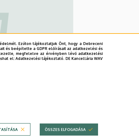
édelmét. Ezúton tájékoztatjuk Önt, hogy a Debreceni
it és beépítette a GDPR előírásait az adatkezelési és
,
kezelte, megfelelve az érvényben lévő adatkezelési
ashat el:
Adatkezelési tájékoztató.
DE Kancellária WAV
ományi és
álkodási Kar
TASÍTÁSA
ÖSSZES ELFOGADÁSA