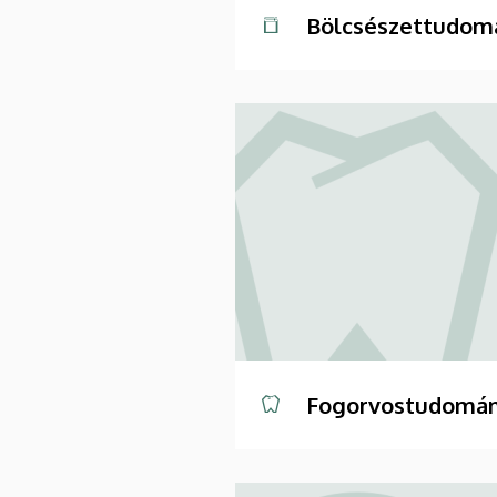
Bölcsészettudomá
Fogorvostudomán