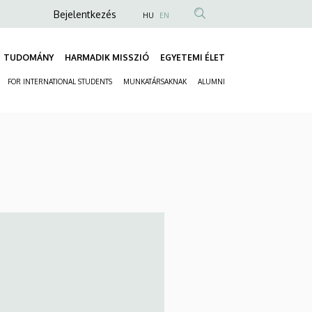
Anonim
Bejelentkezés
HU
EN
Felhasználói
fiók
TUDOMÁNY
HARMADIK MISSZIÓ
EGYETEMI ÉLET
Fő
menüje
FOR INTERNATIONAL STUDENTS
MUNKATÁRSAKNAK
ALUMNI
navigáció
Másodlagos
navigáció