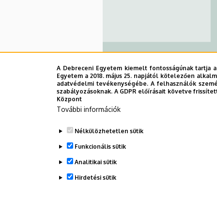
A Debreceni Egyetem kiemelt fontosságúnak tartja a
Egyetem a 2018. május 25. napjától kötelezően alkalm
adatvédelmi tevékenységébe. A felhasználók személ
szabályozásoknak. A GDPR előírásait követve frissítet
Informatikai Kar
Központ
További információk
Nélkülözhetetlen sütik
Funkcionális sütik
Oldalszámozás
Analitikai sütik
Hirdetési sütik
WITHDRAW CONSENT