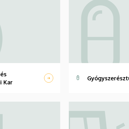
 és
Gyógyszerészt
i Kar