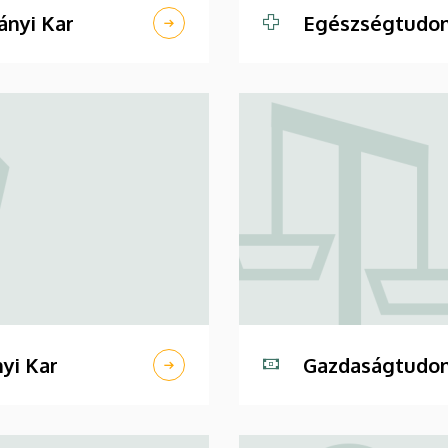
nyi Kar
Egészségtudom
yi Kar
Gazdaságtudom