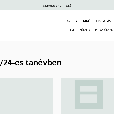
Felső
Szervezetek A-Z
Sajtó
navigáció
AZ EGYETEMRŐL
OKTATÁS
FELVÉTELIZŐKNEK
HALLGATÓKNAK
/24-es tanévben