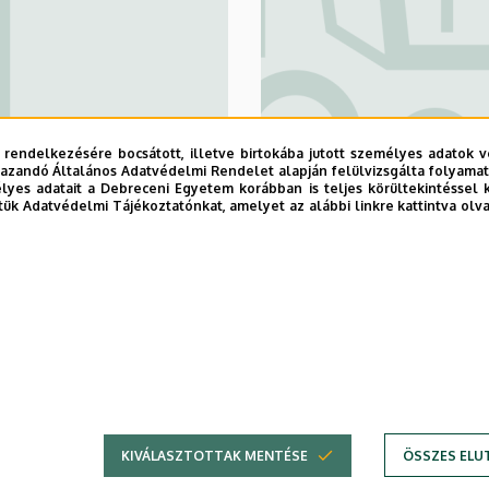
 rendelkezésére bocsátott, illetve birtokába jutott személyes adatok v
azandó Általános Adatvédelmi Rendelet alapján felülvizsgálta folyamata
Mezőgazdaság-
yes adatait a Debreceni Egyetem korábban is teljes körültekintéssel 
tük Adatvédelmi Tájékoztatónkat, amelyet az alábbi linkre kattintva olv
Élelmiszertud
Környezetgazd
1
2
›
»
Jelenlegi
Oldal
Következő
Utolsó
oldal
oldal
oldal
KIVÁLASZTOTTAK MENTÉSE
ÖSSZES ELU