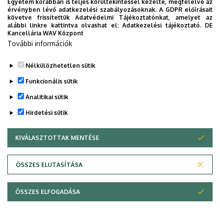
Egyetem korábban is teljes körültekintéssel kezelte, megfelelve az
érvényben lévő adatkezelési szabályozásoknak. A GDPR előírásait
követve frissítettük Adatvédelmi Tájékoztatónkat, amelyet az
alábbi linkre kattintva olvashat el:
Adatkezelési tájékoztató.
DE
Kancellária WAV Központ
További információk
Nélkülözhetetlen sütik
Funkcionális sütik
Analitikai sütik
Hirdetési sütik
KIVÁLASZTOTTAK MENTÉSE
WITHDRAW CONSENT
Adatvédelem
Adatkezelési nyilatkozat
ÖSSZES ELUTASÍTÁSA
Technikai információk
ÖSSZES ELFOGADÁSA
© 2026 Unideb