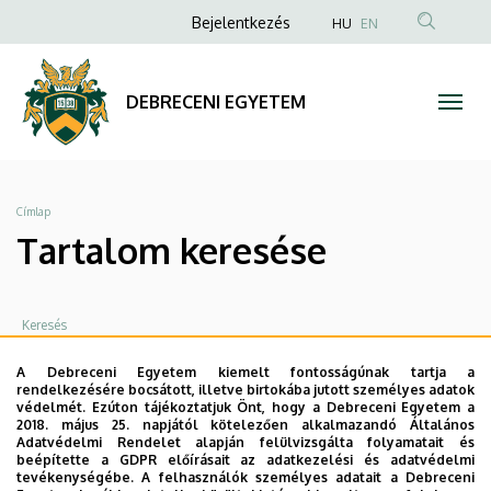
Tartalom
Ugrás
Anonim
Bejelentkezés
HU
EN
a
Felhasználói
keresése
tartalomra
fiók
|
DEBRECENI EGYETEM
menüje
DEBRECENI
EGYETEM
Morzsa
Címlap
Tartalom keresése
A Debreceni Egyetem kiemelt fontosságúnak tartja a
rendelkezésére bocsátott, illetve birtokába jutott személyes adatok
védelmét. Ezúton tájékoztatjuk Önt, hogy a Debreceni Egyetem a
2018. május 25. napjától kötelezően alkalmazandó Általános
Adatvédelmi Rendelet alapján felülvizsgálta folyamatait és
beépítette a GDPR előírásait az adatkezelési és adatvédelmi
tevékenységébe. A felhasználók személyes adatait a Debreceni
A találati lista üres! Változtasson a keresési feltételen.