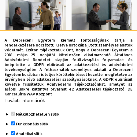
A Debreceni Egyetem kiemelt fontosságúnak tartja a
rendelkezésére bocsátott, illetve birtokába jutott személyes adatok
védelmét. Ezúton tájékoztatjuk Önt, hogy a Debreceni Egyetem a
2018. május 25. napjától kötelezően alkalmazandó Általános
Adatvédelmi Rendelet alapján felülvizsgálta folyamatait és
beépítette a GDPR előírásait az adatkezelési és adatvédelmi
tevékenységébe. A felhasználók személyes adatait a Debreceni
Egyetem korábban is teljes körültekintéssel kezelte, megfelelve az
érvényben lévő adatkezelési szabályozásoknak. A GDPR előírásait
követve frissítettük Adatvédelmi Tájékoztatónkat, amelyet az
alábbi linkre kattintva olvashat el:
Adatkezelési tájékoztató.
DE
Kancellária WAV Központ
További információk
Nélkülözhetetlen sütik
Funkcionális sütik
Analitikai sütik