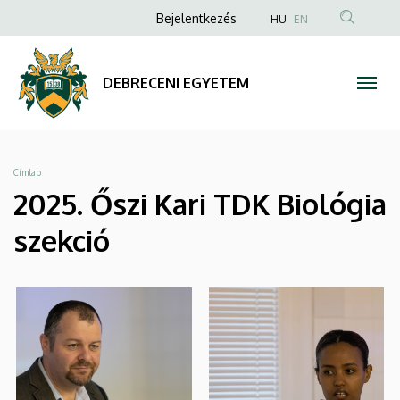
|
Ugrás
Anonim
Bejelentkezés
HU
EN
a
Felhasználói
DEBRECENI
tartalomra
fiók
EGYETEM
DEBRECENI EGYETEM
menüje
Morzsa
Címlap
2025. Őszi Kari TDK Biológia
szekció