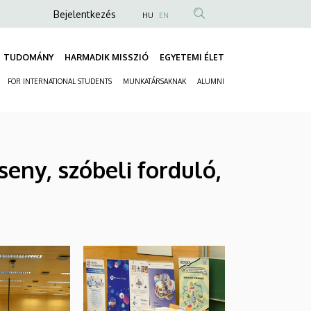
Anonim
Bejelentkezés
HU
EN
Felhasználói
fiók
TUDOMÁNY
HARMADIK MISSZIÓ
EGYETEMI ÉLET
Fő
menüje
FOR INTERNATIONAL STUDENTS
MUNKATÁRSAKNAK
ALUMNI
navigáció
Másodlagos
navigáció
seny, szóbeli forduló,