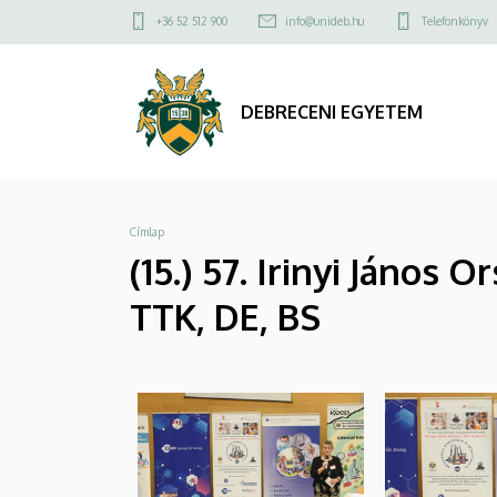
|
Ugrás
Felső
+36 52 512 900
info@unideb.hu
Telefonkönyv
a
kapcsolat
DEBRECENI
tartalomra
menü
EGYETEM
DEBRECENI EGYETEM
Morzsa
Címlap
(15.) 57. Irinyi János
TTK, DE, BS