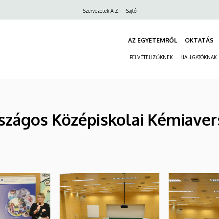
Felső
Szervezetek A-Z
Sajtó
navigáció
AZ EGYETEMRŐL
OKTATÁS
FELVÉTELIZŐKNEK
HALLGATÓKNAK
 Országos Középiskolai Kémiaver