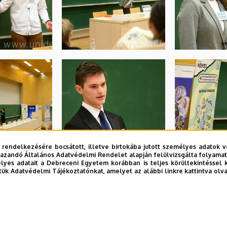
 rendelkezésére bocsátott, illetve birtokába jutott személyes adatok v
azandó Általános Adatvédelmi Rendelet alapján felülvizsgálta folyamata
yes adatait a Debreceni Egyetem korábban is teljes körültekintéssel 
tük Adatvédelmi Tájékoztatónkat, amelyet az alábbi linkre kattintva olv