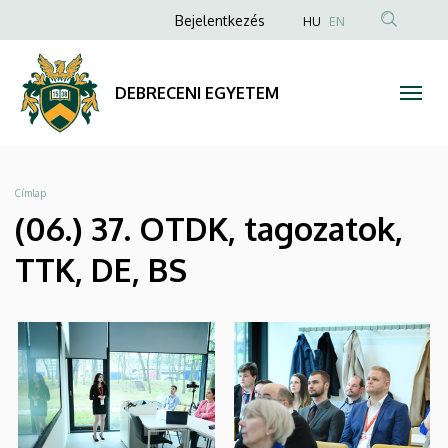
|
Ugrás
Anonim
Bejelentkezés
HU
EN
a
Felhasználói
DEBRECENI
tartalomra
fiók
EGYETEM
DEBRECENI EGYETEM
menüje
Morzsa
Címlap
(06.) 37. OTDK, tagozatok,
TTK, DE, BS