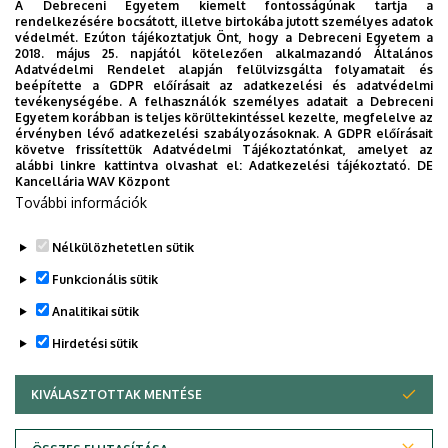
A Debreceni Egyetem kiemelt fontosságúnak tartja a
rendelkezésére bocsátott, illetve birtokába jutott személyes adatok
védelmét. Ezúton tájékoztatjuk Önt, hogy a Debreceni Egyetem a
2018. május 25. napjától kötelezően alkalmazandó Általános
Adatvédelmi Rendelet alapján felülvizsgálta folyamatait és
beépítette a GDPR előírásait az adatkezelési és adatvédelmi
tevékenységébe. A felhasználók személyes adatait a Debreceni
Egyetem korábban is teljes körültekintéssel kezelte, megfelelve az
érvényben lévő adatkezelési szabályozásoknak. A GDPR előírásait
követve frissítettük Adatvédelmi Tájékoztatónkat, amelyet az
alábbi linkre kattintva olvashat el:
Adatkezelési tájékoztató.
DE
Kancellária WAV Központ
További információk
Nélkülözhetetlen sütik
Funkcionális sütik
Analitikai sütik
Hirdetési sütik
KIVÁLASZTOTTAK MENTÉSE
WITHDRAW CONSENT
Adatvédelem
Adatkezelési nyilatkozat