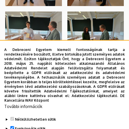
A Debreceni Egyetem kiemelt fontosságúnak tartja a
rendelkezésére bocsátott, illetve birtokába jutott személyes adatok
védelmét. Ezúton tájékoztatjuk Önt, hogy a Debreceni Egyetem a
2018. május 25. napjától kötelezően alkalmazandó Általános
Adatvédelmi Rendelet alapján felülvizsgálta folyamatait és
beépítette a GDPR előírásait az adatkezelési és adatvédelmi
tevékenységébe. A felhasználók személyes adatait a Debreceni
Egyetem korábban is teljes körültekintéssel kezelte, megfelelve az
érvényben lévő adatkezelési szabályozásoknak. A GDPR előírásait
követve frissítettük Adatvédelmi Tájékoztatónkat, amelyet az
alábbi linkre kattintva olvashat el:
Adatkezelési tájékoztató.
DE
Kancellária WAV Központ
További információk
Nélkülözhetetlen sütik
Funkcionális sütik