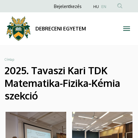
|
Ugrás
Anonim
Bejelentkezés
HU
EN
a
Felhasználói
DEBRECENI
tartalomra
fiók
EGYETEM
DEBRECENI EGYETEM
menüje
Morzsa
Címlap
2025. Tavaszi Kari TDK
Matematika-Fizika-Kémia
szekció