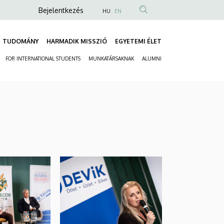
Anonim
Bejelentkezés
HU
EN
Felhasználói
fiók
TUDOMÁNY
HARMADIK MISSZIÓ
EGYETEMI ÉLET
Fő
menüje
FOR INTERNATIONAL STUDENTS
MUNKATÁRSAKNAK
ALUMNI
navigáció
Másodlagos
navigáció