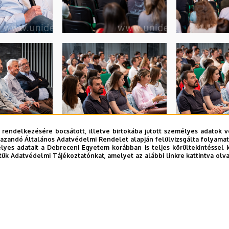
 rendelkezésére bocsátott, illetve birtokába jutott személyes adatok v
azandó Általános Adatvédelmi Rendelet alapján felülvizsgálta folyamata
yes adatait a Debreceni Egyetem korábban is teljes körültekintéssel 
tük Adatvédelmi Tájékoztatónkat, amelyet az alábbi linkre kattintva olv