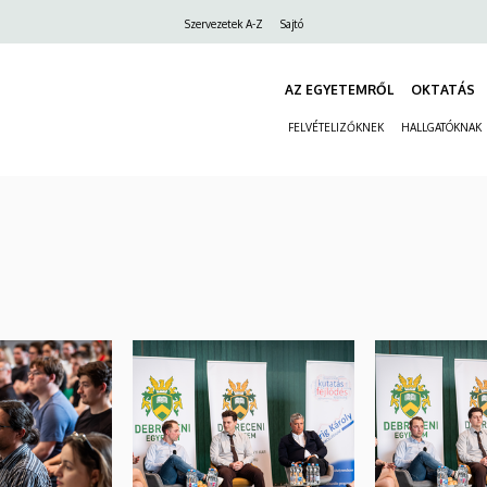
Felső
Szervezetek A-Z
Sajtó
navigáció
AZ EGYETEMRŐL
OKTATÁS
FELVÉTELIZŐKNEK
HALLGATÓKNAK