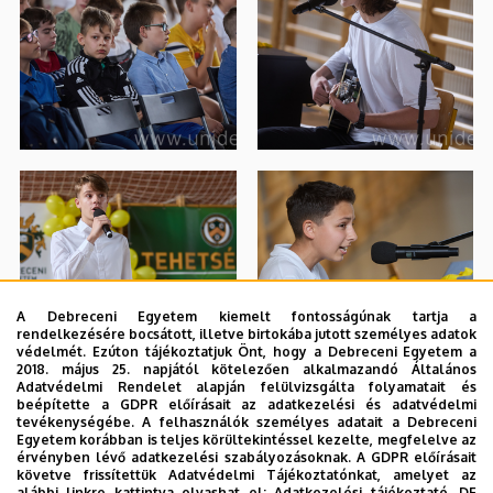
A Debreceni Egyetem kiemelt fontosságúnak tartja a
rendelkezésére bocsátott, illetve birtokába jutott személyes adatok
védelmét. Ezúton tájékoztatjuk Önt, hogy a Debreceni Egyetem a
2018. május 25. napjától kötelezően alkalmazandó Általános
Adatvédelmi Rendelet alapján felülvizsgálta folyamatait és
beépítette a GDPR előírásait az adatkezelési és adatvédelmi
tevékenységébe. A felhasználók személyes adatait a Debreceni
Egyetem korábban is teljes körültekintéssel kezelte, megfelelve az
érvényben lévő adatkezelési szabályozásoknak. A GDPR előírásait
követve frissítettük Adatvédelmi Tájékoztatónkat, amelyet az
alábbi linkre kattintva olvashat el:
Adatkezelési tájékoztató.
DE