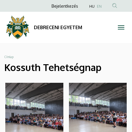
|
Ugrás
Anonim
Bejelentkezés
HU
EN
a
Felhasználói
DEBRECENI
tartalomra
fiók
EGYETEM
DEBRECENI EGYETEM
menüje
Morzsa
Címlap
Kossuth Tehetségnap