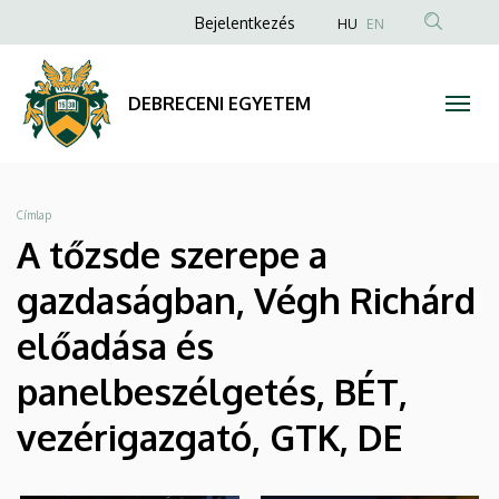
|
Ugrás
Anonim
Bejelentkezés
HU
EN
a
Felhasználói
DEBRECENI
tartalomra
fiók
EGYETEM
DEBRECENI EGYETEM
menüje
Morzsa
Címlap
A tőzsde szerepe a
gazdaságban, Végh Richárd
előadása és
panelbeszélgetés, BÉT,
vezérigazgató, GTK, DE