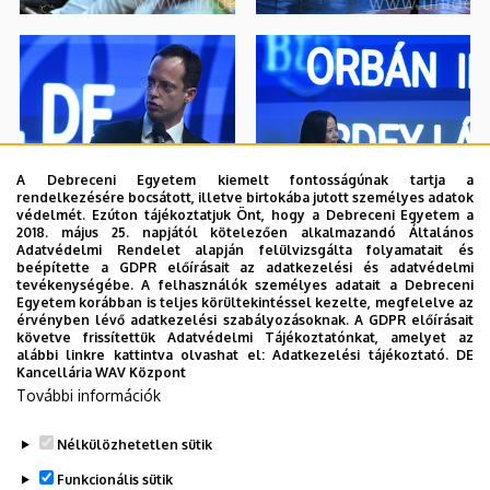
A Debreceni Egyetem kiemelt fontosságúnak tartja a
rendelkezésére bocsátott, illetve birtokába jutott személyes adatok
védelmét. Ezúton tájékoztatjuk Önt, hogy a Debreceni Egyetem a
2018. május 25. napjától kötelezően alkalmazandó Általános
Adatvédelmi Rendelet alapján felülvizsgálta folyamatait és
beépítette a GDPR előírásait az adatkezelési és adatvédelmi
tevékenységébe. A felhasználók személyes adatait a Debreceni
Egyetem korábban is teljes körültekintéssel kezelte, megfelelve az
érvényben lévő adatkezelési szabályozásoknak. A GDPR előírásait
követve frissítettük Adatvédelmi Tájékoztatónkat, amelyet az
alábbi linkre kattintva olvashat el:
Adatkezelési tájékoztató.
DE
Kancellária WAV Központ
További információk
Nélkülözhetetlen sütik
Funkcionális sütik