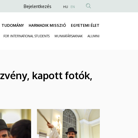
Anonim
Bejelentkezés
HU
EN
Felhasználói
fiók
TUDOMÁNY
HARMADIK MISSZIÓ
EGYETEMI ÉLET
Fő
menüje
FOR INTERNATIONAL STUDENTS
MUNKATÁRSAKNAK
ALUMNI
navigáció
Másodlagos
navigáció
zvény, kapott fotók,