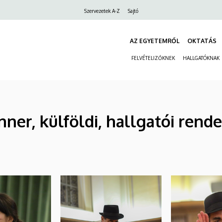
Felső
Szervezetek A-Z
Sajtó
navigáció
AZ EGYETEMRŐL
OKTATÁS
FELVÉTELIZŐKNEK
HALLGATÓKNAK
er, külföldi, hallgatói rende