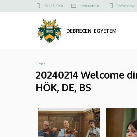
|
Ugrás
Felső
+36 52 512 900
info@unideb.hu
Telefonkönyv
a
kapcsolat
DEBRECENI
tartalomra
menü
EGYETEM
DEBRECENI EGYETEM
Morzsa
Címlap
20240214 Welcome dinn
HÖK, DE, BS