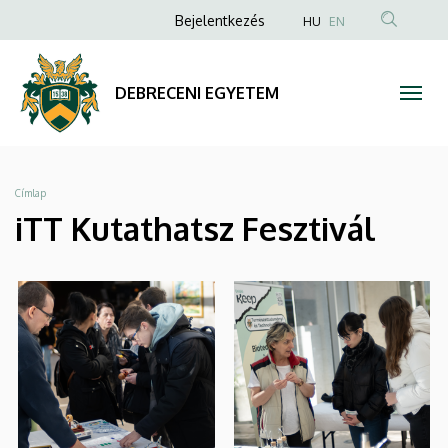
|
Ugrás
Anonim
Bejelentkezés
HU
EN
a
Felhasználói
DEBRECENI
tartalomra
fiók
EGYETEM
DEBRECENI EGYETEM
menüje
Morzsa
Címlap
iTT Kutathatsz Fesztivál