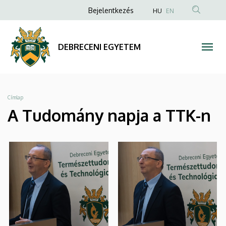
|
Ugrás
Anonim
Bejelentkezés
HU
EN
a
Felhasználói
DEBRECENI
tartalomra
fiók
EGYETEM
DEBRECENI EGYETEM
menüje
Morzsa
Címlap
A Tudomány napja a TTK-n