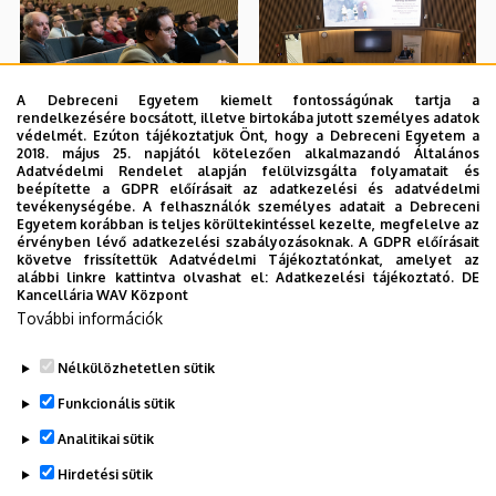
A Debreceni Egyetem kiemelt fontosságúnak tartja a
rendelkezésére bocsátott, illetve birtokába jutott személyes adatok
védelmét. Ezúton tájékoztatjuk Önt, hogy a Debreceni Egyetem a
2018. május 25. napjától kötelezően alkalmazandó Általános
Adatvédelmi Rendelet alapján felülvizsgálta folyamatait és
beépítette a GDPR előírásait az adatkezelési és adatvédelmi
tevékenységébe. A felhasználók személyes adatait a Debreceni
Egyetem korábban is teljes körültekintéssel kezelte, megfelelve az
érvényben lévő adatkezelési szabályozásoknak. A GDPR előírásait
követve frissítettük Adatvédelmi Tájékoztatónkat, amelyet az
alábbi linkre kattintva olvashat el:
Adatkezelési tájékoztató.
DE
Kancellária WAV Központ
További információk
Nélkülözhetetlen sütik
Funkcionális sütik
Analitikai sütik
Hirdetési sütik