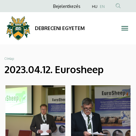
|
Ugrás
Anonim
Bejelentkezés
HU
EN
a
Felhasználói
DEBRECENI
tartalomra
fiók
EGYETEM
DEBRECENI EGYETEM
menüje
Morzsa
Címlap
2023.04.12. Eurosheep