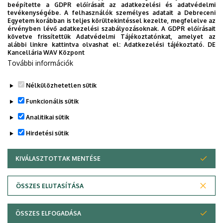
beépítette a GDPR előírásait az adatkezelési és adatvédelmi
tevékenységébe. A felhasználók személyes adatait a Debreceni
Egyetem korábban is teljes körültekintéssel kezelte, megfelelve az
érvényben lévő adatkezelési szabályozásoknak. A GDPR előírásait
követve frissítettük Adatvédelmi Tájékoztatónkat, amelyet az
alábbi linkre kattintva olvashat el:
Adatkezelési tájékoztató.
DE
Kancellária WAV Központ
További információk
Nélkülözhetetlen sütik
Funkcionális sütik
Analitikai sütik
Hirdetési sütik
KIVÁLASZTOTTAK MENTÉSE
WITHDRAW CONSENT
Adatvédelem
Adatkezelési nyilatkozat
ÖSSZES ELUTASÍTÁSA
Technikai információk
ÖSSZES ELFOGADÁSA