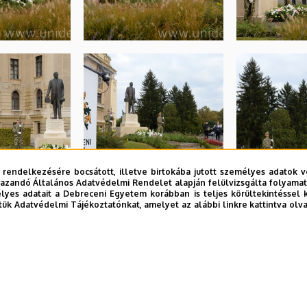
 rendelkezésére bocsátott, illetve birtokába jutott személyes adatok v
azandó Általános Adatvédelmi Rendelet alapján felülvizsgálta folyamata
yes adatait a Debreceni Egyetem korábban is teljes körültekintéssel 
tük Adatvédelmi Tájékoztatónkat, amelyet az alábbi linkre kattintva olv