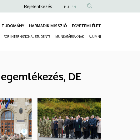
Anonim
Bejelentkezés
HU
EN
Felhasználói
fiók
TUDOMÁNY
HARMADIK MISSZIÓ
EGYETEMI ÉLET
Fő
menüje
FOR INTERNATIONAL STUDENTS
MUNKATÁRSAKNAK
ALUMNI
navigáció
Másodlagos
navigáció
megemlékezés, DE