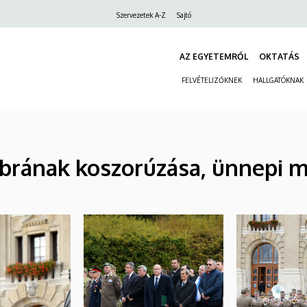
Felső
Szervezetek A-Z
Sajtó
navigáció
AZ EGYETEMRŐL
OKTATÁS
FELVÉTELIZŐKNEK
HALLGATÓKNAK
brának koszorúzása, ünnepi 