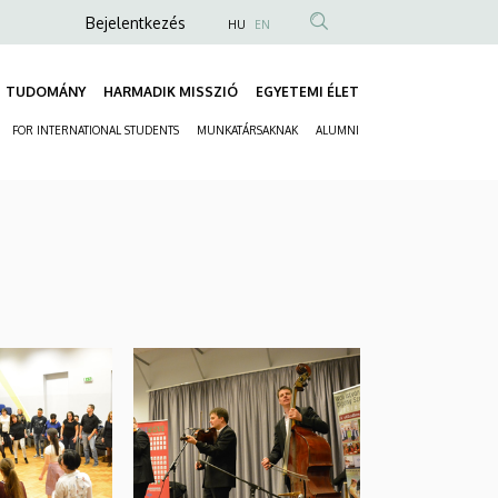
Anonim
Bejelentkezés
HU
EN
Felhasználói
fiók
TUDOMÁNY
HARMADIK MISSZIÓ
EGYETEMI ÉLET
Fő
menüje
FOR INTERNATIONAL STUDENTS
MUNKATÁRSAKNAK
ALUMNI
navigáció
Másodlagos
navigáció