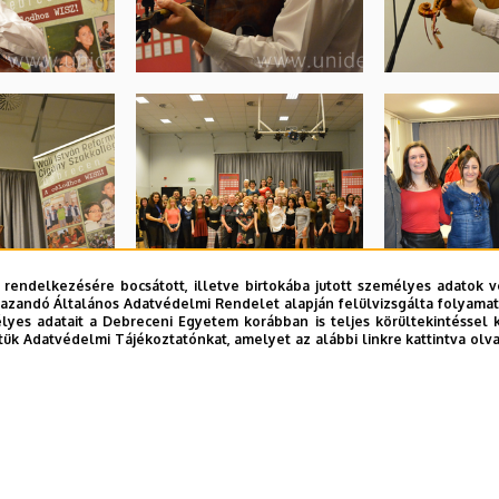
 rendelkezésére bocsátott, illetve birtokába jutott személyes adatok v
azandó Általános Adatvédelmi Rendelet alapján felülvizsgálta folyamata
yes adatait a Debreceni Egyetem korábban is teljes körültekintéssel 
tük Adatvédelmi Tájékoztatónkat, amelyet az alábbi linkre kattintva olv