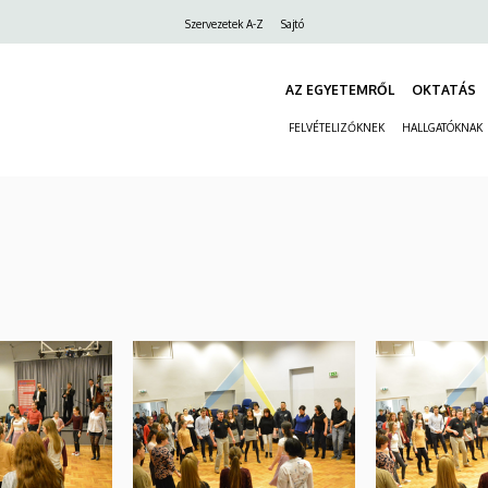
Felső
Szervezetek A-Z
Sajtó
navigáció
AZ EGYETEMRŐL
OKTATÁS
FELVÉTELIZŐKNEK
HALLGATÓKNAK