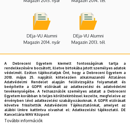
Magazin 2015. nyár
Magazin 2014. tél
DEja-VU Alumni
DEja-VU Alumni
Magazin 2014. nyár
Magazin 2013. tél
A Debreceni Egyetem kiemelt fontosságúnak tartja a
rendelkezésére bocsátott, illetve birtokába jutott személyes adatok
védelmét. Ezúton tájékoztatjuk Önt, hogy a Debreceni Egyetem a
DEja-VU Alumni
DEja-VU Alumni
2018. május 25. napjától kötelezően alkalmazandó Általános
Adatvédelmi Rendelet alapján felülvizsgálta folyamatait és
Magazin 2013. nyár
Magazin 2012. tél
beépítette a GDPR előírásait az adatkezelési és adatvédelmi
tevékenységébe. A felhasználók személyes adatait a Debreceni
Egyetem korábban is teljes körültekintéssel kezelte, megfelelve az
érvényben lévő adatkezelési szabályozásoknak. A GDPR előírásait
követve frissítettük Adatvédelmi Tájékoztatónkat, amelyet az
alábbi linkre kattintva olvashat el:
Adatkezelési tájékoztató.
DE
Kancellária WAV Központ
DEja-VU Alumni
További információk
Magazin 2012. nyár