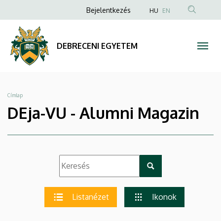
|
Ugrás
Anonim
Bejelentkezés
HU
EN
a
Felhasználói
DEBRECENI
tartalomra
fiók
EGYETEM
DEBRECENI EGYETEM
menüje
Morzsa
Címlap
DEja-VU - Alumni Magazin
Listanézet
Ikonok