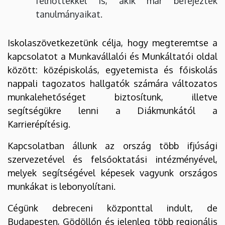
felnőttekkel is, akik már befejezték
tanulmányaikat.
Iskolaszövetkezetünk célja, hogy megteremtse a
kapcsolatot a Munkavállalói és Munkáltatói oldal
között: középiskolás, egyetemista és főiskolás
nappali tagozatos hallgatók számára változatos
munkalehetőséget biztosítunk, illetve
segítségükre lenni a Diákmunkától a
Karrierépítésig.
Kapcsolatban állunk az ország több ifjúsági
szervezetével és felsőoktatási intézményével,
melyek segítségével képesek vagyunk országos
munkákat is lebonyolítani.
Cégünk debreceni központtal indult, de
Budapesten, Gödöllőn és jelenleg több regionális