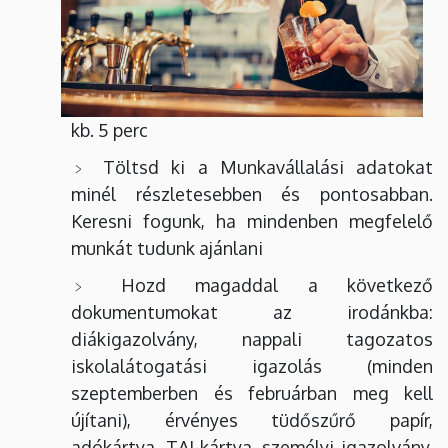
kb. 5 perc
Töltsd ki a Munkavállalási adatokat
minél részletesebben és pontosabban.
Keresni fogunk, ha mindenben megfelelő
munkát tudunk ajánlani
Hozd magaddal a következő
dokumentumokat az irodánkba:
diákigazolvány, nappali tagozatos
iskolalátogatási igazolás (minden
szeptemberben és februárban meg kell
újítani), érvényes tüdőszűrő papír,
adókártya, TAJ-kártya, személyi igazolvány,