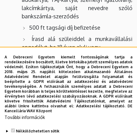
lakcímkártya, saját nevedre szóló
bankszámla-szerződés
500 ft tagsági díj befizetése
Írasd alá szüleiddel a munkavállalási
engedélyt, ha 18 éven aluli vagy
A Debreceni Egyetem kiemelt fontosságúnak tartja a
rendelkezésére bocsátott, illetve birtokába jutott személyes adatok
védelmét. Ezúton tájékoztatjuk Önt, hogy a Debreceni Egyetem a
2018. május 25. napjától kötelezően alkalmazandó Általános
Ügyintézés: 4024 Debrecen, Csapó u. 28.
Adatvédelmi Rendelet alapján felülvizsgálta folyamatait és
beépítette a GDPR előírásait az adatkezelési és adatvédelmi
2/4.
tevékenységébe. A felhasználók személyes adatait a Debreceni
Egyetem korábban is teljes körültekintéssel kezelte, megfelelve az
Nyitva tartás: Hétfő–péntek 9:00-16:30
érvényben lévő adatkezelési szabályozásoknak. A GDPR előírásait
követve frissítettük Adatvédelmi Tájékoztatónkat, amelyet az
alábbi linkre kattintva olvashat el:
Adatkezelési tájékoztató.
DE
Telefon: +36 52 451 999
Kancellária WAV Központ
További információk
E-mail:
szemelyzet@jokerdiak.hu
Nélkülözhetetlen sütik