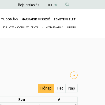
Anonim
Bejelentkezés
HU
EN
Felhasználói
fiók
TUDOMÁNY
HARMADIK MISSZIÓ
EGYETEMI ÉLET
Fő
menüje
FOR INTERNATIONAL STUDENTS
MUNKATÁRSAKNAK
ALUMNI
navigáció
Másodlagos
navigáció
Hónap
Hét
Nap
Szo
V