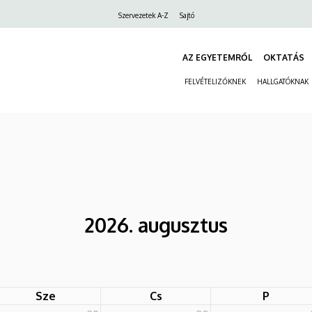
Felső
Szervezetek A-Z
Sajtó
navigáció
AZ EGYETEMRŐL
OKTATÁS
FELVÉTELIZŐKNEK
HALLGATÓKNAK
2026. augusztus
Sze
Cs
P