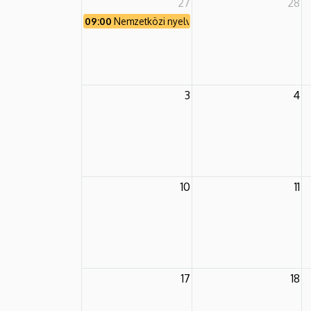
27
28
09:00
Nemzetközi nyelvészeti nyári egyetem
3
4
10
11
17
18