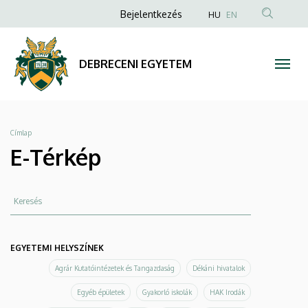
E-
Ugrás
Anonim
Bejelentkezés
HU
EN
a
Felhasználói
Térkép
tartalomra
fiók
|
DEBRECENI EGYETEM
menüje
DEBRECENI
EGYETEM
Morzsa
Címlap
E-Térkép
Keresés
EGYETEMI HELYSZÍNEK
Agrár Kutatóintézetek és Tangazdaság
Dékáni hivatalok
Egyéb épületek
Gyakorló iskolák
HAK Irodák