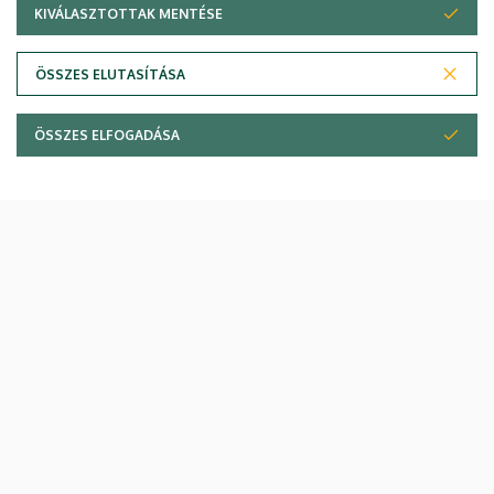
KIVÁLASZTOTTAK MENTÉSE
WITHDRAW CONSENT
ÖSSZES ELUTASÍTÁSA
ÖSSZES ELFOGADÁSA