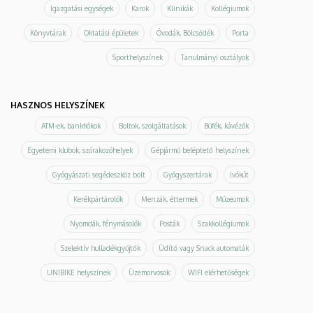
Igazgatási egységek
Karok
Klinikák
Kollégiumok
Könyvtárak
Oktatási épületek
Óvodák, Bölcsődék
Porta
Sporthelyszínek
Tanulmányi osztályok
HASZNOS HELYSZÍNEK
ATM-ek, bankfiókok
Boltok, szolgáltatások
Büfék, kávézók
Egyetemi klubok, szórakozóhelyek
Gépjármű beléptető helyszínek
Gyógyászati segédeszköz bolt
Gyógyszertárak
Ivókút
Kerékpártárolók
Menzák, éttermek
Múzeumok
Nyomdák, fénymásolók
Posták
Szakkollégiumok
Szelektív hulladékgyűjtők
Üdítő vagy Snack automaták
UNIBIKE helyszínek
Üzemorvosok
WIFI elérhetőségek