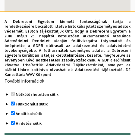
A Debreceni Egyetem kiemelt fontosságúnak tartja a
rendelkezésére bocsátott, illetve birtokába jutott személyes adatok
védelmét. Ezúton tájékoztatjuk Önt, hogy a Debreceni Egyetem a
2018. május 25. napjától kötelezően alkalmazandó Általános
Adatvédelmi Rendelet alapján felülvizsgálta folyamatait és
beépítette a GDPR előírásait az adatkezelési és adatvédelmi
tevékenységébe. A felhasználók személyes adatait a Debreceni
Egyetem korábban is teljes körültekintéssel kezelte, megfelelve az
érvényben lévő adatkezelési szabályozásoknak. A GDPR előírásait
követve frissítettük Adatvédelmi Tájékoztatónkat, amelyet az
alábbi linkre kattintva olvashat el:
Adatkezelési tájékoztató.
DE
Kancellária WAV Központ
További információk
Nélkülözhetetlen sütik
Funkcionális sütik
Tüdőgyógyászati Klinika és Pszichiátriai Klinika
Analitikai sütik
Hirdetési sütik