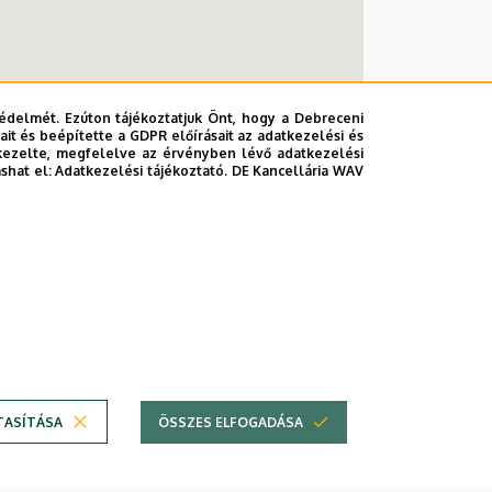
édelmét. Ezúton tájékoztatjuk Önt, hogy a Debreceni
it és beépítette a GDPR előírásait az adatkezelési és
kezelte, megfelelve az érvényben lévő adatkezelési
ashat el:
Adatkezelési tájékoztató.
DE Kancellária WAV
más
TASÍTÁSA
ÖSSZES ELFOGADÁSA