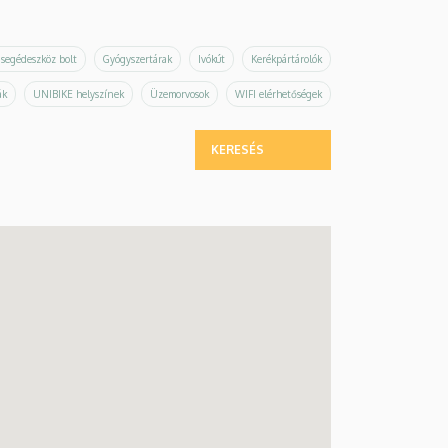
 segédeszköz bolt
Gyógyszertárak
Ivókút
Kerékpártárolók
ák
UNIBIKE helyszínek
Üzemorvosok
WIFI elérhetőségek