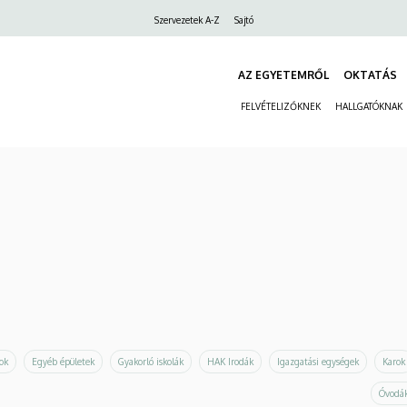
Felső
Szervezetek A-Z
Sajtó
navigáció
AZ EGYETEMRŐL
OKTATÁS
FELVÉTELIZŐKNEK
HALLGATÓKNAK
ok
Egyéb épületek
Gyakorló iskolák
HAK Irodák
Igazgatási egységek
Karok
Óvodák