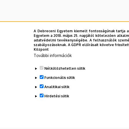
A Debreceni Egyetem kiemelt fontosságúnak tartja a
Egyetem a 2018. május 25. napjától kötelezően alkalm
adatvédelmi tevékenységébe. A felhasználók személ
szabályozásoknak. A GDPR előírásait követve frissítet
Központ
További információk
Nélkülözhetetlen sütik
Funkcionális sütik
Analitikai sütik
Hirdetési sütik
WITHDRAW CONSENT