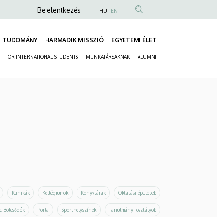
Anonim
Bejelentkezés
HU
EN
Felhasználói
fiók
TUDOMÁNY
HARMADIK MISSZIÓ
EGYETEMI ÉLET
Fő
menüje
FOR INTERNATIONAL STUDENTS
MUNKATÁRSAKNAK
ALUMNI
navigáció
Másodlagos
navigáció
Klinikák
Kollégiumok
Könyvtárak
Oktatási épületek
, Bölcsődék
Porta
Sporthelyszínek
Tanulmányi osztályok