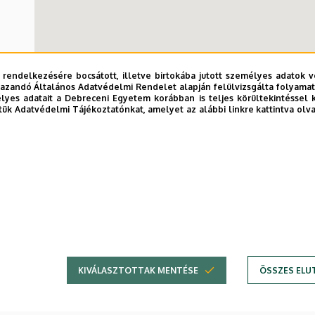
 rendelkezésére bocsátott, illetve birtokába jutott személyes adatok v
azandó Általános Adatvédelmi Rendelet alapján felülvizsgálta folyamata
yes adatait a Debreceni Egyetem korábban is teljes körültekintéssel 
tük Adatvédelmi Tájékoztatónkat, amelyet az alábbi linkre kattintva olv
Művese állo
KIVÁLASZTOTTAK MENTÉSE
ÖSSZES ELU