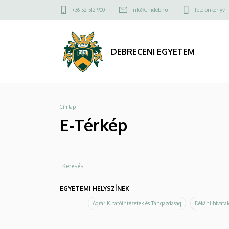
E-
Ugrás
Felső
+36 52 512 900
info@unideb.hu
Telefonkönyv
a
kapcsolat
Térkép
tartalomra
menü
|
DEBRECENI EGYETEM
DEBRECENI
EGYETEM
Morzsa
Címlap
E-Térkép
Keresés
EGYETEMI HELYSZÍNEK
Agrár Kutatóintézetek és Tangazdaság
Dékáni hivatal