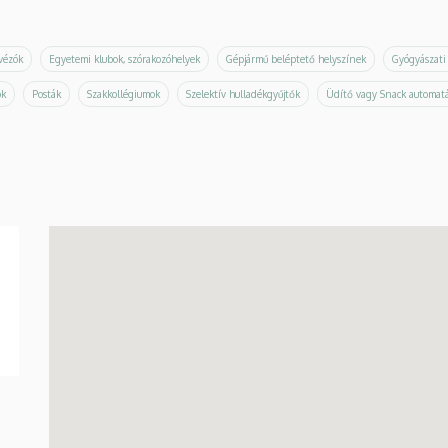
ávézók
Egyetemi klubok, szórakozóhelyek
Gépjármű beléptető helyszínek
Gyógyászati
ók
Posták
Szakkollégiumok
Szelektív hulladékgyűjtők
Üdítő vagy Snack automat