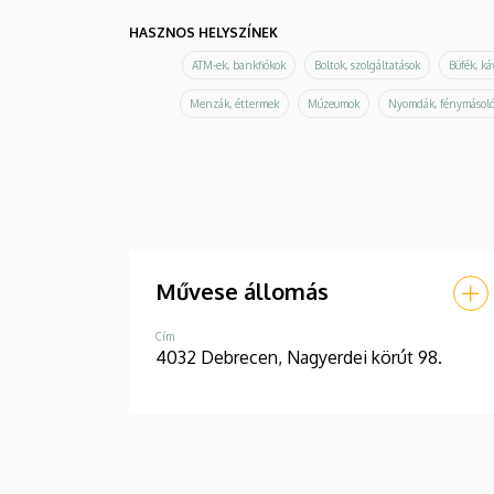
HASZNOS HELYSZÍNEK
ATM-ek, bankfiókok
Boltok, szolgáltatások
Büfék, k
Menzák, éttermek
Múzeumok
Nyomdák, fénymásol
Művese állomás
Cím
4032 Debrecen, Nagyerdei körút 98.