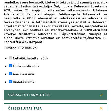
rendelkezésére bocsátott, illetve birtokába jutott személyes adatok
védelmét. Ezúton tájékoztatjuk Önt, hogy a Debreceni Egyetem a
2018. május 25. napjától kötelezően alkalmazandó Általános
Adatvédelmi Rendelet alapján felülvizsgálta folyamatait és
beépítette a GDPR előírásait az adatkezelési és adatvédelmi
tevékenységébe. A felhasználók személyes adatait a Debreceni
Egyetem korábban is teljes körültekintéssel kezelte, megfelelve az
érvényben lévő adatkezelési szabályozásoknak. A GDPR előírásait
követve frissítettük Adatvédelmi Tájékoztatónkat, amelyet az
alábbi linkre kattintva olvashat el:
Adatkezelési tájékoztató.
DE
Kancellária WAV Központ
További információk
Nélkülözhetetlen sütik
Funkcionális sütik
Analitikai sütik
Hirdetési sütik
KLGYGÁI Arany János téri épület
KIVÁLASZTOTTAK MENTÉSE
WITHDRAW CONSENT
ÖSSZES ELUTASÍTÁSA