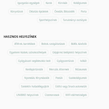
Igazgatási egységek
Karok
Klinikák
Kollégiumok
Könyvtárak
Oktatási épületek
Óvodák, Bölcsődék
Porta
Sporthelyszínek
Tanulmányi osztályok
HASZNOS HELYSZÍNEK
ATM-ek, bankfiókok
Boltok, szolgáltatások
Büfék, kávézók
Egyetemi klubok, szórakozóhelyek
Gépjármű beléptető helyszínek
Gyógyászati segédeszköz bolt
Gyógyszertárak
Ivókút
Kerékpártárolók
Menzák, éttermek
Múzeumok
Nyomdák, fénymásolók
Posták
Szakkollégiumok
Szelektív hulladékgyűjtők
Üdítő vagy Snack automaták
UNIBIKE helyszínek
Üzemorvosok
WIFI elérhetőségek