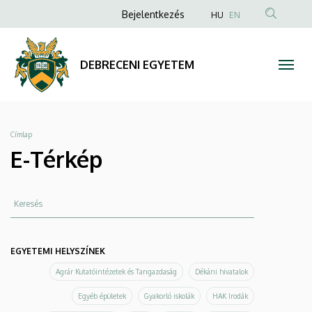
E-
Ugrás
Anonim
Bejelentkezés
HU
EN
a
Felhasználói
Térkép
tartalomra
fiók
|
DEBRECENI EGYETEM
menüje
DEBRECENI
EGYETEM
Morzsa
Címlap
E-Térkép
Keresés
EGYETEMI HELYSZÍNEK
Agrár Kutatóintézetek és Tangazdaság
Dékáni hivatalok
Egyéb épületek
Gyakorló iskolák
HAK Irodák