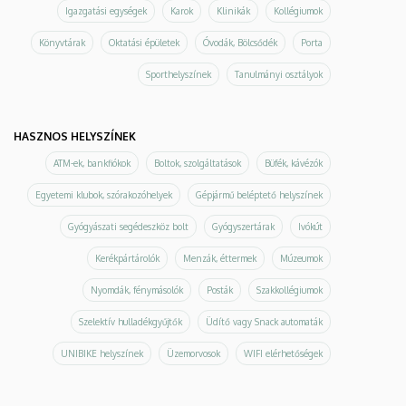
Igazgatási egységek
Karok
Klinikák
Kollégiumok
Könyvtárak
Oktatási épületek
Óvodák, Bölcsődék
Porta
Sporthelyszínek
Tanulmányi osztályok
HASZNOS HELYSZÍNEK
ATM-ek, bankfiókok
Boltok, szolgáltatások
Büfék, kávézók
Egyetemi klubok, szórakozóhelyek
Gépjármű beléptető helyszínek
Gyógyászati segédeszköz bolt
Gyógyszertárak
Ivókút
Kerékpártárolók
Menzák, éttermek
Múzeumok
Nyomdák, fénymásolók
Posták
Szakkollégiumok
Szelektív hulladékgyűjtők
Üdítő vagy Snack automaták
UNIBIKE helyszínek
Üzemorvosok
WIFI elérhetőségek