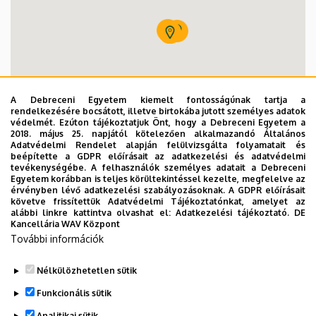
Kerékpártároló - Műszaki Kar "A" épület előtt
Műszaki Kar "A" épület - ATM (OTP)
Műszaki Kar "A" épület
Műszaki Kar "A" épület
Műszaki Kar (MK)
A Debreceni Egyetem kiemelt fontosságúnak tartja a
rendelkezésére bocsátott, illetve birtokába jutott személyes adatok
védelmét. Ezúton tájékoztatjuk Önt, hogy a Debreceni Egyetem a
2018. május 25. napjától kötelezően alkalmazandó Általános
Adatvédelmi Rendelet alapján felülvizsgálta folyamatait és
beépítette a GDPR előírásait az adatkezelési és adatvédelmi
tevékenységébe. A felhasználók személyes adatait a Debreceni
Egyetem korábban is teljes körültekintéssel kezelte, megfelelve az
érvényben lévő adatkezelési szabályozásoknak. A GDPR előírásait
követve frissítettük Adatvédelmi Tájékoztatónkat, amelyet az
alábbi linkre kattintva olvashat el:
Adatkezelési tájékoztató.
DE
Kancellária WAV Központ
További információk
Nélkülözhetetlen sütik
Funkcionális sütik
Analitikai sütik