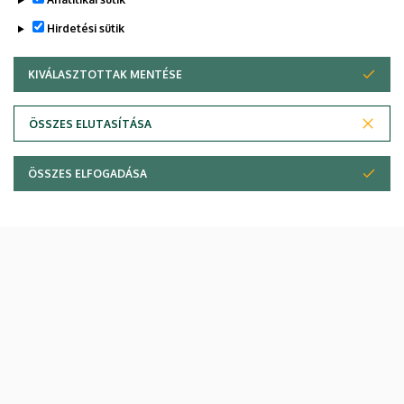
Hirdetési sütik
KIVÁLASZTOTTAK MENTÉSE
WITHDRAW CONSENT
ÖSSZES ELUTASÍTÁSA
ÖSSZES ELFOGADÁSA