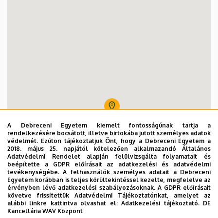
Zöldhullám Park Informatikai Kar épülete felőli sarkán
Informatikai Kar épület
Informatikai Kar épület
Informatikai Kar (IK)
A Debreceni Egyetem kiemelt fontosságúnak tartja a
rendelkezésére bocsátott, illetve birtokába jutott személyes adatok
Informatikai Kar épület hátsó kijárattól jobbra
védelmét. Ezúton tájékoztatjuk Önt, hogy a Debreceni Egyetem a
2018. május 25. napjától kötelezően alkalmazandó Általános
Adatvédelmi Rendelet alapján felülvizsgálta folyamatait és
beépítette a GDPR előírásait az adatkezelési és adatvédelmi
tevékenységébe. A felhasználók személyes adatait a Debreceni
Egyetem korábban is teljes körültekintéssel kezelte, megfelelve az
érvényben lévő adatkezelési szabályozásoknak. A GDPR előírásait
követve frissítettük Adatvédelmi Tájékoztatónkat, amelyet az
alábbi linkre kattintva olvashat el:
Adatkezelési tájékoztató.
DE
Kancellária WAV Központ