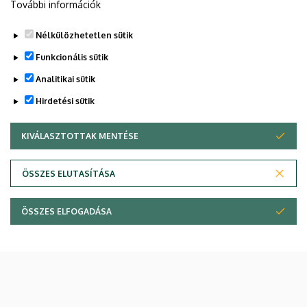
További információk
Nélkülözhetetlen sütik
Funkcionális sütik
Analitikai sütik
Hirdetési sütik
KIVÁLASZTOTTAK MENTÉSE
WITHDRAW CONSENT
ÖSSZES ELUTASÍTÁSA
ÖSSZES ELFOGADÁSA