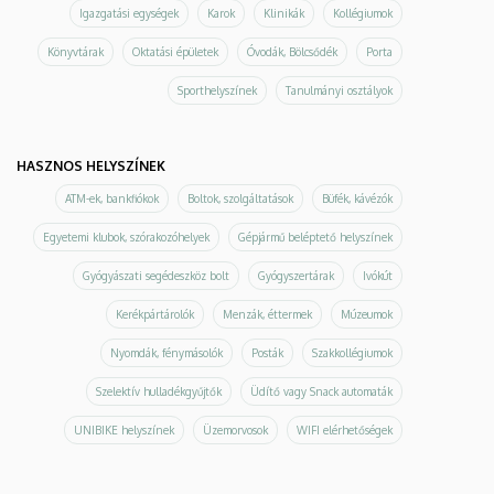
Igazgatási egységek
Karok
Klinikák
Kollégiumok
Könyvtárak
Oktatási épületek
Óvodák, Bölcsődék
Porta
Sporthelyszínek
Tanulmányi osztályok
HASZNOS HELYSZÍNEK
ATM-ek, bankfiókok
Boltok, szolgáltatások
Büfék, kávézók
Egyetemi klubok, szórakozóhelyek
Gépjármű beléptető helyszínek
Gyógyászati segédeszköz bolt
Gyógyszertárak
Ivókút
Kerékpártárolók
Menzák, éttermek
Múzeumok
Nyomdák, fénymásolók
Posták
Szakkollégiumok
Szelektív hulladékgyűjtők
Üdítő vagy Snack automaták
UNIBIKE helyszínek
Üzemorvosok
WIFI elérhetőségek