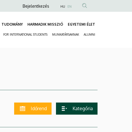
Anonim
Bejelentkezés
HU
EN
Felhasználói
fiók
TUDOMÁNY
HARMADIK MISSZIÓ
EGYETEMI ÉLET
Fő
menüje
FOR INTERNATIONAL STUDENTS
MUNKATÁRSAKNAK
ALUMNI
navigáció
Másodlagos
navigáció
Időrend
Kategória