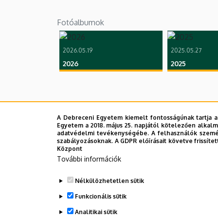
Fotóalbumok
2026.05.19
2025.05.27
2026
2025
A Debreceni Egyetem kiemelt fontosságúnak tartja a
Egyetem a 2018. május 25. napjától kötelezően alkalm
adatvédelmi tevékenységébe. A felhasználók személ
szabályozásoknak. A GDPR előírásait követve frissítet
Központ
További információk
Nélkülözhetetlen sütik
Funkcionális sütik
Analitikai sütik