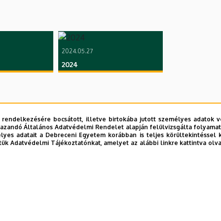
2024.05.27
2024
 rendelkezésére bocsátott, illetve birtokába jutott személyes adatok v
azandó Általános Adatvédelmi Rendelet alapján felülvizsgálta folyamata
yes adatait a Debreceni Egyetem korábban is teljes körültekintéssel 
tük Adatvédelmi Tájékoztatónkat, amelyet az alábbi linkre kattintva olv