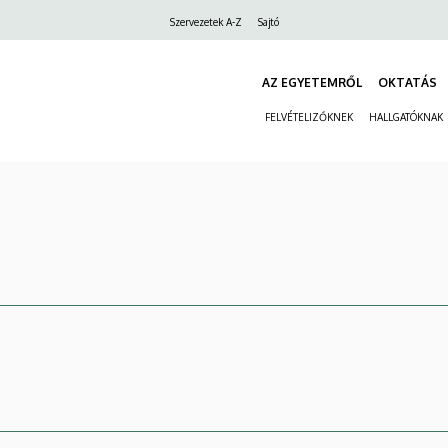
Felső
Szervezetek A-Z
Sajtó
navigáció
AZ EGYETEMRŐL
OKTATÁS
FELVÉTELIZŐKNEK
HALLGATÓKNAK