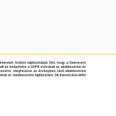
édelmét. Ezúton tájékoztatjuk Önt, hogy a Debreceni
it és beépítette a GDPR előírásait az adatkezelési és
kezelte, megfelelve az érvényben lévő adatkezelési
ashat el:
Adatkezelési tájékoztató.
DE Kancellária WAV