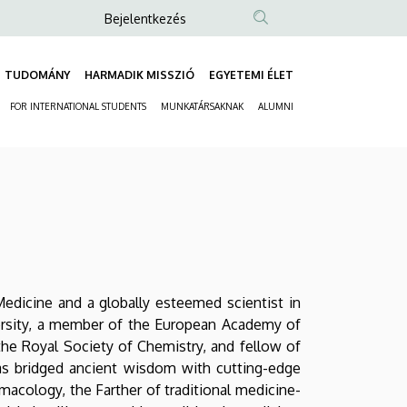
Anonim
Bejelentkezés
Felhasználói
fiók
TUDOMÁNY
HARMADIK MISSZIÓ
EGYETEMI ÉLET
Fő
menüje
FOR INTERNATIONAL STUDENTS
MUNKATÁRSAKNAK
ALUMNI
navigáció
Másodlagos
navigáció
Medicine and a globally esteemed scientist in
ersity, a member of the European Academy of
the Royal Society of Chemistry, and fellow of
i has bridged ancient wisdom with cutting-edge
acology, the Farther of traditional medicine-