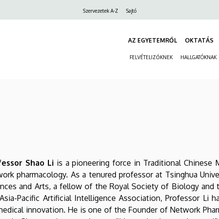
Felső
Szervezetek A-Z
Sajtó
navigáció
AZ EGYETEMRŐL
OKTATÁS
FELVÉTELIZŐKNEK
HALLGATÓKNAK
fessor Shao Li
is a pioneering force in Traditional Chinese 
work pharmacology. As a tenured professor at Tsinghua Univ
nces and Arts, a fellow of the Royal Society of Biology and 
Asia-Pacific Artificial Intelligence Association, Professor L
edical innovation. He is one of the Founder of Network Pharm