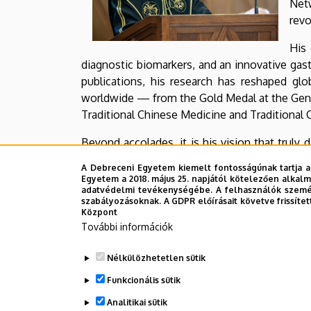
Net
revo
His 
diagnostic biomarkers, and an innovative gast
publications, his research has reshaped gl
worldwide — from the Gold Medal at the Geneva
Traditional Chinese Medicine and Traditional 
Beyond accolades, it is his vision that trul
through technology to deliver precise, perso
A Debreceni Egyetem kiemelt fontosságúnak tartja a
our commitment to excellence in research, e
Egyetem a 2018. május 25. napjától kötelezően alkalm
adatvédelmi tevékenységébe. A felhasználók személ
innovative pharmaceuticals.
szabályozásoknak. A GDPR előírásait követve frissítet
Központ
By blending the wisdom of ancient healing wi
További információk
progress. His leadership not only inspires scie
Nélkülözhetetlen sütik
Legutóbb frissítve:
2025. 08. 11. 11:23
Funkcionális sütik
Analitikai sütik