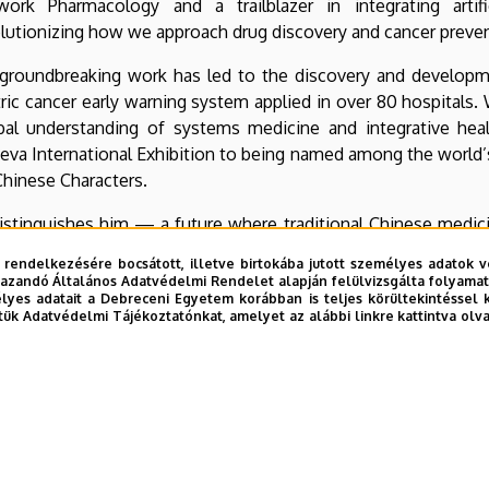
work Pharmacology and a trailblazer in integrating artific
lutionizing how we approach drug discovery and cancer preven
groundbreaking work has led to the discovery and developme
ric cancer early warning system applied in over 80 hospitals
obal understanding of systems medicine and integrative hea
 International Exhibition to being named among the world’s t
Chinese Characters.
y distinguishes him — a future where traditional Chinese med
nalized care. Our university is deeply honoured to be associa
 rendelkezésére bocsátott, illetve birtokába jutott személyes adatok v
ducation, and innovation. Together, we look forward to reac
azandó Általános Adatvédelmi Rendelet alapján felülvizsgálta folyamata
yes adatait a Debreceni Egyetem korábban is teljes körültekintéssel 
tük Adatvédelmi Tájékoztatónkat, amelyet az alábbi linkre kattintva olv
th the rigor of modern science, Professor Li exemplifies the 
ntific communities but also instills hope for a more holistic a