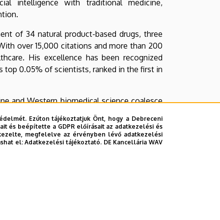
ial intelligence with traditional medicine,
tion.
nt of 34 natural product-based drugs, three
. With over 15,000 citations and more than 200
lthcare. His excellence has been recognized
op 0.05% of scientists, ranked in the first in
icine and Western biomedical science coalesce
ted with Professor Li, whose presence affirms
édelmét. Ezúton tájékoztatjuk Önt, hogy a Debreceni
hing new heights in integrative medicine and
it és beépítette a GDPR előírásait az adatkezelési és
kezelte, megfelelve az érvényben lévő adatkezelési
ashat el:
Adatkezelési tájékoztató.
DE Kancellária WAV
spirit of global collaboration and scientific
nd effective global healthcare system.