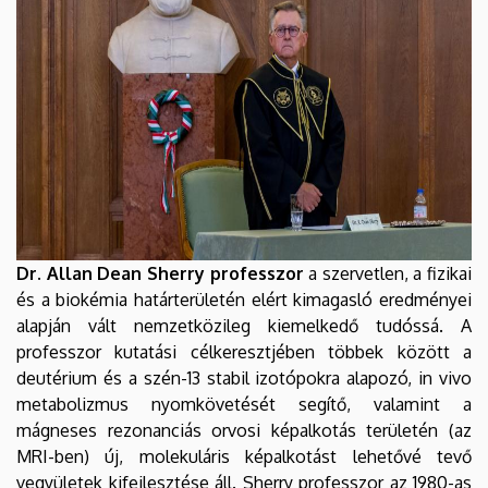
Dr. Allan Dean Sherry
professzor
a szervetlen, a fizikai
és a biokémia határterületén elért kimagasló eredményei
alapján vált nemzetközileg kiemelkedő tudóssá. A
professzor kutatási célkeresztjében többek között a
deutérium és a szén-13 stabil izotópokra alapozó, in vivo
metabolizmus nyomkövetését segítő, valamint a
mágneses rezonanciás orvosi képalkotás területén (az
MRI-ben) új, molekuláris képalkotást lehetővé tevő
vegyületek kifejlesztése áll. Sherry professzor az 1980-as