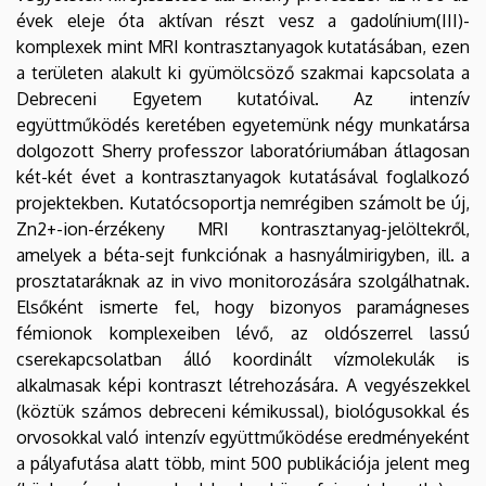
évek eleje óta aktívan részt vesz a gadolínium(III)-
komplexek mint MRI kontrasztanyagok kutatásában, ezen
a területen alakult ki gyümölcsöző szakmai kapcsolata a
Debreceni Egyetem kutatóival. Az intenzív
együttműködés keretében egyetemünk négy munkatársa
dolgozott Sherry professzor laboratóriumában átlagosan
két-két évet a kontrasztanyagok kutatásával foglalkozó
projektekben. Kutatócsoportja nemrégiben számolt be új,
Zn2+-ion-érzékeny MRI kontrasztanyag-jelöltekről,
amelyek a béta-sejt funkciónak a hasnyálmirigyben, ill. a
prosztataráknak az in vivo monitorozására szolgálhatnak.
Elsőként ismerte fel, hogy bizonyos paramágneses
fémionok komplexeiben lévő, az oldószerrel lassú
cserekapcsolatban álló koordinált vízmolekulák is
alkalmasak képi kontraszt létrehozására. A vegyészekkel
(köztük számos debreceni kémikussal), biológusokkal és
orvosokkal való intenzív együttműködése eredményeként
a pályafutása alatt több, mint 500 publikációja jelent meg