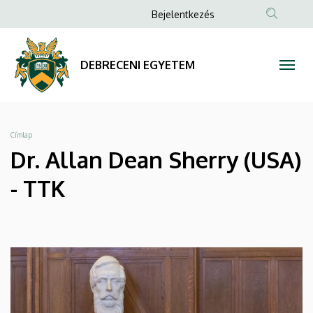
Dr.
Ugrás
Anonim
Bejelentkezés
a
Felhasználói
Allan
tartalomra
fiók
Dean
DEBRECENI EGYETEM
menüje
Sherry
(USA)
Morzsa
Címlap
-
Dr. Allan Dean Sherry (USA)
TTK
- TTK
|
DEBRECENI
EGYETEM