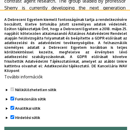
contrast agent research. The group leaded by professor
Sherry is currently developing the next generation
contrast agents known as responsive/smart probes (such
A Debreceni Egyetem kiemelt fontosságúnak tartja a rendelkezésére
as pH, Zn2+ or lactate ion sensitive agents). His intensive
bocsátott, illetve birtokába jutott személyes adatok védelmét.
research performed within the frame of collaborations
Ezúton tájékoztatjuk Önt, hogy a Debreceni Egyetem a 2018. május 25.
napjától kötelezően alkalmazandó Általános Adatvédelmi Rendelet
with chemists, biologists and medical doctors has
alapján felülvizsgálta folyamatait és beépítette a GDPR előírásait az
returned more than 500 research items (papers, patents,
adatkezelési és adatvédelmi tevékenységébe. A felhasználók
személyes adatait a Debreceni Egyetem korábban is teljes
book chapters etc.) published in highly ranked journals, of
körültekintéssel kezelte, megfelelve az érvényben lévő
these 42 items were published jointly with the
adatkezelési szabályozásoknak. A GDPR előírásait követve
frissítettük Adatvédelmi Tájékoztatónkat, amelyet az alábbi linkre
researchers from Debrecen.
kattintva olvashat el:
Adatkezelési tájékoztató.
DE Kancellária WAV
Központ
További információk
Nélkülözhetetlen sütik
Legutóbb frissítve:
2021. 08. 18. 13:18
Funkcionális sütik
Analitikai sütik
Hirdetési sütik