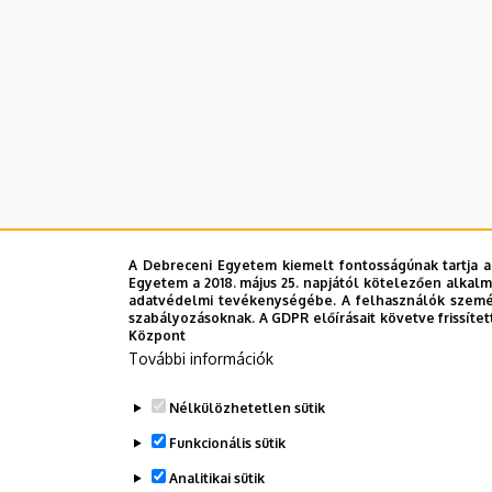
A Debreceni Egyetem kiemelt fontosságúnak tartja a
Egyetem a 2018. május 25. napjától kötelezően alkalm
adatvédelmi tevékenységébe. A felhasználók személ
szabályozásoknak. A GDPR előírásait követve frissítet
Központ
További információk
Nélkülözhetetlen sütik
Funkcionális sütik
Analitikai sütik