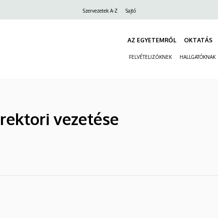
Felső
Szervezetek A-Z
Sajtó
navigáció
AZ EGYETEMRŐL
OKTATÁS
FELVÉTELIZŐKNEK
HALLGATÓKNAK
rektori vezetése