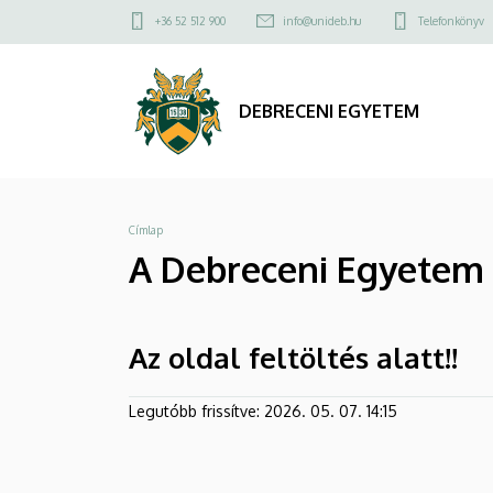
A
Ugrás
Felső
+36 52 512 900
info@unideb.hu
Telefonkönyv
a
kapcsolat
Debreceni
tartalomra
menü
Egyetem
DEBRECENI EGYETEM
rektori
vezetése
Morzsa
Címlap
|
A Debreceni Egyetem 
DEBRECENI
EGYETEM
Az oldal feltöltés alatt!!
Legutóbb frissítve:
2026. 05. 07. 14:15