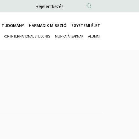
Anonim
Bejelentkezés
Felhasználói
fiók
TUDOMÁNY
HARMADIK MISSZIÓ
EGYETEMI ÉLET
Fő
menüje
FOR INTERNATIONAL STUDENTS
MUNKATÁRSAKNAK
ALUMNI
navigáció
Másodlagos
navigáció