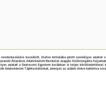
 rendelkezésére bocsátott, illetve birtokába jutott személyes adatok v
azandó Általános Adatvédelmi Rendelet alapján felülvizsgálta folyamata
yes adatait a Debreceni Egyetem korábban is teljes körültekintéssel 
tük Adatvédelmi Tájékoztatónkat, amelyet az alábbi linkre kattintva olv