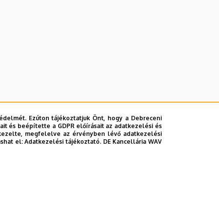
édelmét. Ezúton tájékoztatjuk Önt, hogy a Debreceni
it és beépítette a GDPR előírásait az adatkezelési és
kezelte, megfelelve az érvényben lévő adatkezelési
ashat el:
Adatkezelési tájékoztató.
DE Kancellária WAV