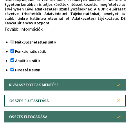
képzésben részt vevő
Egyetem korábban is teljes körültekintéssel kezelte, megfelelve az
hallgatók számára)
érvényben lévő adatkezelési szabályozásoknak. A GDPR előírásait
követve frissítettük Adatvédelmi Tájékoztatónkat, amelyet az
alábbi linkre kattintva olvashat el:
Adatkezelési tájékoztató.
DE
Egyéb gyakorlati helyen:
Kancellária WAV Központ
2026. július 6. – augusztus
További információk
28. között
Nélkülözhetetlen sütik
Legutóbb frissítve:
2025. 05. 19. 07:45
Funkcionális sütik
Analitikai sütik
Hirdetési sütik
KIVÁLASZTOTTAK MENTÉSE
WITHDRAW CONSENT
Adatvédelem
Adatkezelési nyilatkozat
ÖSSZES ELUTASÍTÁSA
Technikai információk
ÖSSZES ELFOGADÁSA
© 2026 Unideb