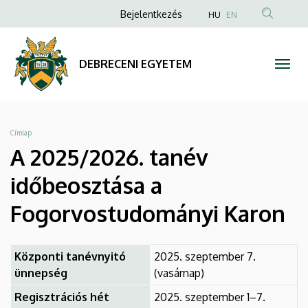
A
Ugrás
Anonim
Bejelentkezés
HU
EN
a
Felhasználói
2025/2026.
tartalomra
fiók
tanév
DEBRECENI EGYETEM
menüje
időbeosztása
a
Morzsa
Címlap
Fogorvostudományi
A 2025/2026. tanév
Karon
időbeosztása a
|
Fogorvostudományi Karon
DEBRECENI
Központi tanévnyitó
2025. szeptember 7.
EGYETEM
ünnepség
(vasárnap)
Regisztrációs hét
2025. szeptember 1–7.