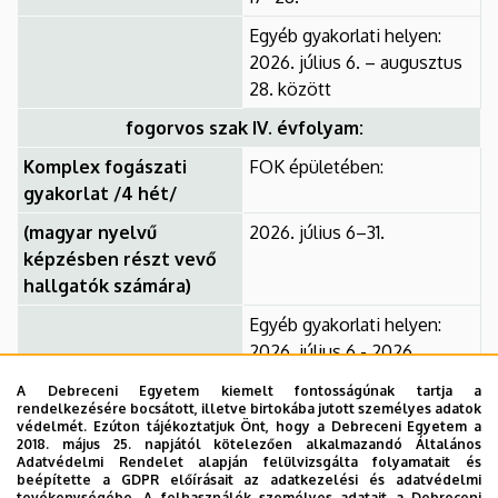
Egyéb gyakorlati helyen:
2026. július 6. – augusztus
28. között
fogorvos szak IV. évfolyam:
Komplex fogászati
FOK épületében:
gyakorlat /4 hét/
(magyar nyelvű
2026. július 6–31.
képzésben részt vevő
hallgatók számára)
Egyéb gyakorlati helyen:
2026. július 6 - 2026.
augusztus 14. között
A Debreceni Egyetem kiemelt fontosságúnak tartja a
rendelkezésére bocsátott, illetve birtokába jutott személyes adatok
Komplex fogászati
FOK épületében:
védelmét. Ezúton tájékoztatjuk Önt, hogy a Debreceni Egyetem a
gyakorlat /4 hét/
2018. május 25. napjától kötelezően alkalmazandó Általános
Adatvédelmi Rendelet alapján felülvizsgálta folyamatait és
(angol nyelvű
2026. augusztus 3–28.
beépítette a GDPR előírásait az adatkezelési és adatvédelmi
tevékenységébe. A felhasználók személyes adatait a Debreceni