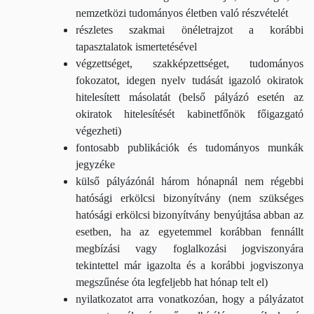
nemzetközi tudományos életben való részvételét
részletes szakmai önéletrajzot a korábbi
tapasztalatok ismertetésével
végzettséget, szakképzettséget, tudományos
fokozatot, idegen nyelv tudását igazoló okiratok
hitelesített másolatát (belső pályázó esetén az
okiratok hitelesítését kabinetfőnök főigazgató
végezheti)
fontosabb publikációk és tudományos munkák
jegyzéke
külső pályázónál három hónapnál nem régebbi
hatósági erkölcsi bizonyítvány (nem szükséges
hatósági erkölcsi bizonyítvány benyújtása abban az
esetben, ha az egyetemmel korábban fennállt
megbízási vagy foglalkozási jogviszonyára
tekintettel már igazolta és a korábbi jogviszonya
megszűnése óta legfeljebb hat hónap telt el)
nyilatkozatot arra vonatkozóan, hogy a pályázatot