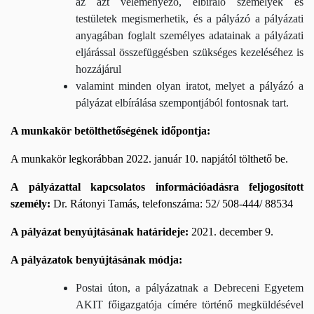
az azt véleményező, elbíráló személyek és
testületek megismerhetik, és a pályázó a pályázati
anyagában foglalt személyes adatainak a pályázati
eljárással összefüggésben szükséges kezeléséhez is
hozzájárul
valamint minden olyan iratot, melyet a pályázó a
pályázat elbírálása szempontjából fontosnak tart.
A munkakör betölthetőségének időpontja:
A munkakör legkorábban 2022. január 10. napjától tölthető be.
A pályázattal kapcsolatos információadásra feljogosított
személy:
Dr. Rátonyi Tamás, telefonszáma: 52/ 508-444/ 88534
A pályázat benyújtásának határideje:
2021. december 9.
A pályázatok benyújtásának módja:
Postai úton, a pályázatnak a Debreceni Egyetem
AKIT főigazgatója címére történő megküldésével