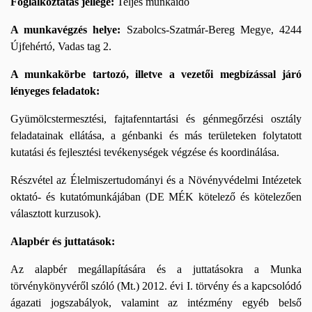
Foglalkoztatás jellege:
Teljes munkaidő
A munkavégzés helye:
Szabolcs-Szatmár-Bereg Megye, 4244
Újfehértó, Vadas tag 2.
A munkakörbe tartozó, illetve a vezetői megbízással járó
lényeges feladatok:
Gyümölcstermesztési, fajtafenntartási és génmegőrzési osztály
feladatainak ellátása, a génbanki és más területeken folytatott
kutatási és fejlesztési tevékenységek végzése és koordinálása.
Részvétel az Élelmiszertudományi és a Növényvédelmi Intézetek
oktató- és kutatómunkájában (DE MÉK kötelező és kötelezően
választott kurzusok).
Alapbér és juttatások:
Az alapbér megállapítására és a juttatásokra a Munka
törvénykönyvéről szóló (Mt.) 2012. évi I. törvény és a kapcsolódó
ágazati jogszabályok, valamint az intézmény egyéb belső