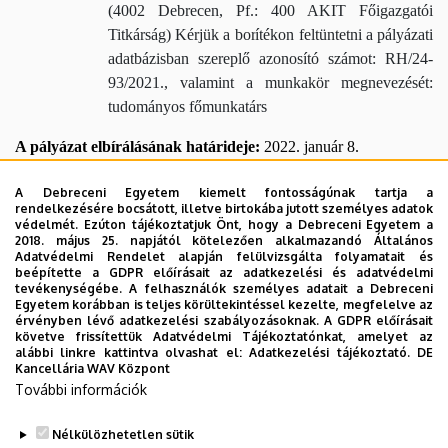
(
4002 Debrecen, Pf.: 400 AKIT Főigazgatói
Titkárság
) Kérjük a borítékon feltüntetni a pályázati
adatbázisban szereplő azonosító számot: RH/24-
93/2021., valamint a munkakör megnevezését:
tudományos főmunkatárs
A pályázat elbírálásának határideje:
2022. január 8.
A pályázati kiírás közzétételének helye, ideje:
A Debreceni Egyetem kiemelt fontosságúnak tartja a
www.unideb.hu
rendelkezésére bocsátott, illetve birtokába jutott személyes adatok
– 2021. november 10.
védelmét. Ezúton tájékoztatjuk Önt, hogy a Debreceni Egyetem a
2018. május 25. napjától kötelezően alkalmazandó Általános
Adatvédelmi Rendelet alapján felülvizsgálta folyamatait és
Kategória
beépítette a GDPR előírásait az adatkezelési és adatvédelmi
Belső álláshirdetések
tevékenységébe. A felhasználók személyes adatait a Debreceni
Egyetem korábban is teljes körültekintéssel kezelte, megfelelve az
AKIT hirdetései
érvényben lévő adatkezelési szabályozásoknak. A GDPR előírásait
követve frissítettük Adatvédelmi Tájékoztatónkat, amelyet az
Város
alábbi linkre kattintva olvashat el:
Adatkezelési tájékoztató.
DE
Újfehértó
Kancellária WAV Központ
További információk
Érvényes ettől
2021. november 10. szerda
Nélkülözhetetlen sütik