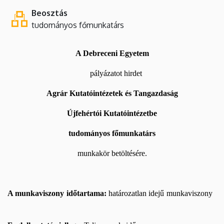
Beosztás
tudományos főmunkatárs
A Debreceni Egyetem
pályázatot hirdet
Agrár Kutatóintézetek és Tangazdaság
Újfehértói Kutatóintézetbe
tudományos főmunkatárs
munkakör betöltésére.
A munkaviszony időtartama:
határozatlan idejű munkaviszony