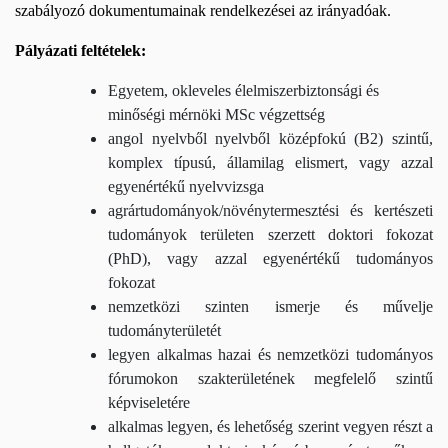
szabályozó dokumentumainak rendelkezései az irányadóak.
Pályázati feltételek:
Egyetem, okleveles élelmiszerbiztonsági és
minőségi mérnöki MSc végzettség
angol nyelvből nyelvből középfokú (B2) szintű,
komplex típusú, államilag elismert, vagy azzal
egyenértékű nyelvvizsga
agrártudományok/növénytermesztési és kertészeti
tudományok területen szerzett doktori fokozat
(PhD), vagy azzal egyenértékű tudományos
fokozat
nemzetközi szinten ismerje és művelje
tudományterületét
legyen alkalmas hazai és nemzetközi tudományos
fórumokon szakterületének megfelelő szintű
képviseletére
alkalmas legyen, és lehetőség szerint vegyen részt a