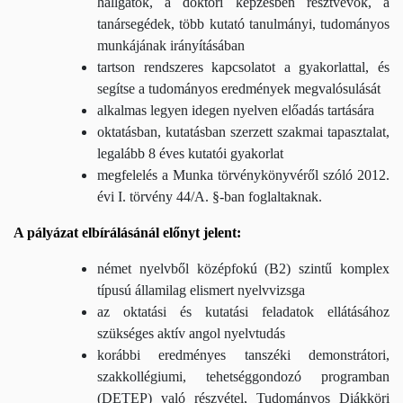
hallgatók, a doktori képzésben résztvevők, a
tanársegédek, több kutató tanulmányi, tudományos
munkájának irányításában
tartson rendszeres kapcsolatot a gyakorlattal, és
segítse a tudományos eredmények megvalósulását
alkalmas legyen idegen nyelven előadás tartására
oktatásban, kutatásban szerzett szakmai tapasztalat,
legalább 8 éves kutatói gyakorlat
megfelelés a Munka törvénykönyvéről szóló 2012.
évi I. törvény 44/A. §-ban foglaltaknak.
A pályázat elbírálásánál előnyt jelent:
német nyelvből középfokú (B2) szintű komplex
típusú államilag elismert nyelvvizsga
az oktatási és kutatási feladatok ellátásához
szükséges aktív angol nyelvtudás
korábbi eredményes tanszéki demonstrátori,
szakkollégiumi, tehetséggondozó programban
(DETEP) való részvétel, Tudományos Diákköri