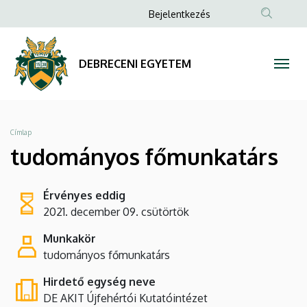
tudományos
Ugrás
Anonim
Bejelentkezés
a
Felhasználói
főmunkatárs
tartalomra
fiók
|
DEBRECENI EGYETEM
menüje
DEBRECENI
EGYETEM
Morzsa
Címlap
tudományos főmunkatárs
Érvényes eddig
2021. december 09. csütörtök
Munkakör
tudományos főmunkatárs
Hirdető egység neve
DE AKIT Újfehértói Kutatóintézet