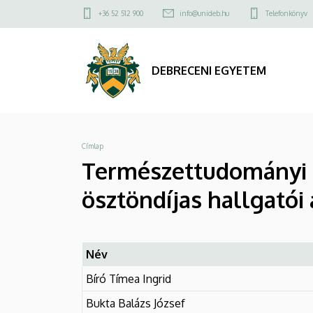
Természettudományi
Ugrás
Felső
+36 52 512 900
info@unideb.hu
Telefonkönyv
a
kapcsolat
és
tartalomra
menü
Technológiai
DEBRECENI EGYETEM
Kar
Nemzeti
Morzsa
Címlap
felsőoktatási
Természettudományi é
ösztöndíjas
ösztöndíjas hallgatói
hallgatói
a
Név
2024/2025.
Bíró Tímea Ingrid
tanévben
Bukta Balázs József