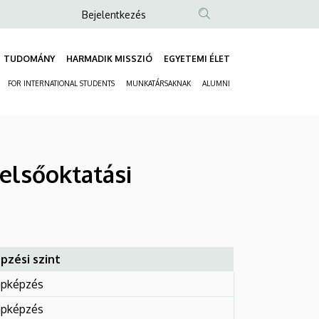
Anonim
Bejelentkezés
Felhasználói
fiók
TUDOMÁNY
HARMADIK MISSZIÓ
EGYETEMI ÉLET
Fő
menüje
FOR INTERNATIONAL STUDENTS
MUNKATÁRSAKNAK
ALUMNI
navigáció
Másodlagos
navigáció
elsőoktatási
pzési szint
apképzés
apképzés