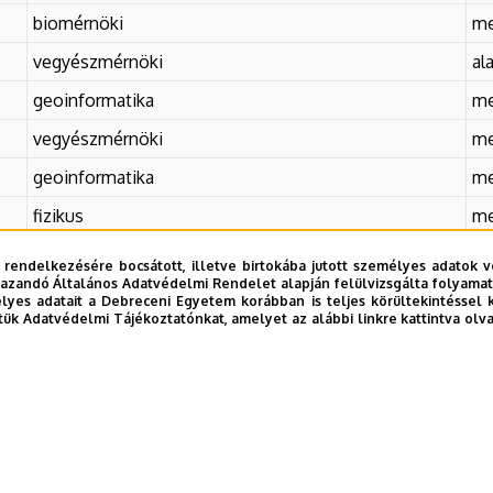
biomérnöki
me
vegyészmérnöki
al
geoinformatika
me
vegyészmérnöki
me
geoinformatika
me
fizikus
me
hidrobiológus
me
 rendelkezésére bocsátott, illetve birtokába jutott személyes adatok v
azandó Általános Adatvédelmi Rendelet alapján felülvizsgálta folyamata
vegyészmérnöki
me
yes adatait a Debreceni Egyetem korábban is teljes körültekintéssel 
tük Adatvédelmi Tájékoztatónkat, amelyet az alábbi linkre kattintva olv
kémia
al