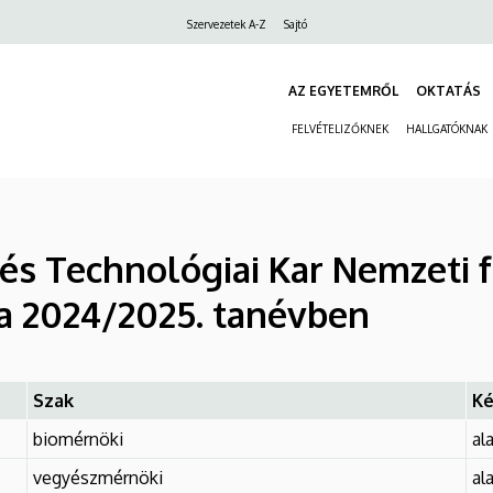
Felső
Szervezetek A-Z
Sajtó
navigáció
AZ EGYETEMRŐL
OKTATÁS
FELVÉTELIZŐKNEK
HALLGATÓKNAK
s Technológiai Kar Nemzeti f
 a 2024/2025. tanévben
Szak
Ké
biomérnöki
al
vegyészmérnöki
al