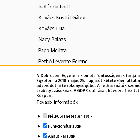
|
Jedlóczki Ivett
DEBRECENI
Kovács Kristóf Gábor
Kovács Lilla
EGYETEM
Nagy Balázs
Papp Melitta
Pethő Levente Ferenc
Sipos Brigitta
A Debreceni Egyetem kiemelt fontosságúnak tartja a
Egyetem a 2018. május 25. napjától kötelezően alkalm
Tardi Zsuzsanna
adatvédelmi tevékenységébe. A felhasználók személ
szabályozásoknak. A GDPR előírásait követve frissítet
Török Dóra Viktória
Központ
További információk
Nélkülözhetetlen sütik
Legutóbb frissítve:
2024. 11. 27. 09:13
Funkcionális sütik
Analitikai sütik