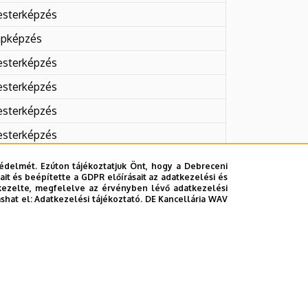
sterképzés
apképzés
sterképzés
sterképzés
sterképzés
sterképzés
sterképzés
édelmét. Ezúton tájékoztatjuk Önt, hogy a Debreceni
it és beépítette a GDPR előírásait az adatkezelési és
sterképzés
kezelte, megfelelve az érvényben lévő adatkezelési
ashat el:
Adatkezelési tájékoztató.
DE Kancellária WAV
apképzés