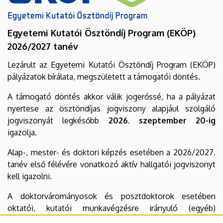
Egyetemi Kutatói Ösztöndíj Program (EKÖP)
2026/2027 tanév
Lezárult az Egyetemi Kutatói Ösztöndíj Program (EKÖP)
pályázatok bírálata, megszületett a támogatói döntés.
A támogató döntés akkor válik jogerőssé, ha a pályázat
nyertese az ösztöndíjas jogviszony alapjául szolgáló
jogviszonyát legkésőbb
2026. szeptember 20-ig
igazolja.
Alap-, mester- és doktori képzés esetében a 2026/2027.
tanév első félévére vonatkozó aktív hallgatói jogviszonyt
kell igazolni.
A doktorvárományosok és posztdoktorok esetében
oktatói, kutatói munkavégzésre irányuló (egyéb)
jogviszonnyal kell rendelkezni a teljes ösztöndíjas