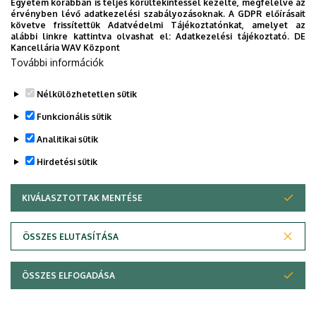
Egyetem korábban is teljes körültekintéssel kezelte, megfelelve az
Legutóbb frissítve:
2025. 10. 15. 10:46
érvényben lévő adatkezelési szabályozásoknak. A GDPR előírásait
követve frissítettük Adatvédelmi Tájékoztatónkat, amelyet az
alábbi linkre kattintva olvashat el:
Adatkezelési tájékoztató.
DE
Kancellária WAV Központ
További információk
Nélkülözhetetlen sütik
Funkcionális sütik
Analitikai sütik
Hirdetési sütik
KIVÁLASZTOTTAK MENTÉSE
WITHDRAW CONSENT
Adatvédelem
Adatkezelési nyilatkozat
ÖSSZES ELUTASÍTÁSA
Technikai információk
ÖSSZES ELFOGADÁSA
© 2026 Unideb