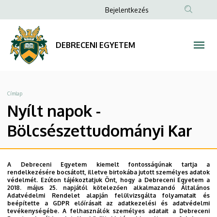
Nyílt
Ugrás
Anonim
Bejelentkezés
a
Felhasználói
napok
tartalomra
fiók
-
DEBRECENI EGYETEM
menüje
Bölcsészettudományi
Kar
Morzsa
Címlap
|
Nyílt napok -
DEBRECENI
Bölcsészettudományi Kar
EGYETEM
Kari tájékoztató:
2025. november 19-20.; 11:00-12:00
A Debreceni Egyetem kiemelt fontosságúnak tartja a
rendelkezésére bocsátott, illetve birtokába jutott személyes adatok
Helyszín: Debreceni Egyetem Főépület Aula (4032
védelmét. Ezúton tájékoztatjuk Önt, hogy a Debreceni Egyetem a
Debrecen, Egyetem tér 1.)
2018. május 25. napjától kötelezően alkalmazandó Általános
Adatvédelmi Rendelet alapján felülvizsgálta folyamatait és
beépítette a GDPR előírásait az adatkezelési és adatvédelmi
Honlap:
https://btk.unideb.hu
tevékenységébe. A felhasználók személyes adatait a Debreceni