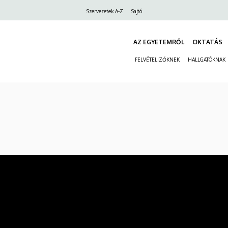
Felső
Szervezetek A-Z
Sajtó
navigáció
AZ EGYETEMRŐL
OKTATÁS
FELVÉTELIZŐKNEK
HALLGATÓKNAK