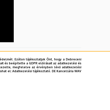
édelmét. Ezúton tájékoztatjuk Önt, hogy a Debreceni
it és beépítette a GDPR előírásait az adatkezelési és
kezelte, megfelelve az érvényben lévő adatkezelési
ashat el:
Adatkezelési tájékoztató.
DE Kancellária WAV