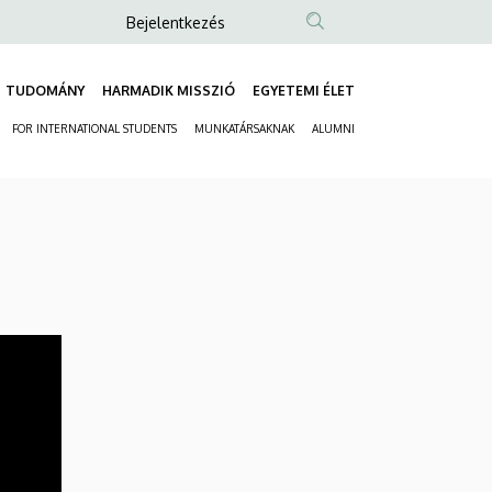
Anonim
Bejelentkezés
Felhasználói
fiók
TUDOMÁNY
HARMADIK MISSZIÓ
EGYETEMI ÉLET
Fő
menüje
FOR INTERNATIONAL STUDENTS
MUNKATÁRSAKNAK
ALUMNI
navigáció
Másodlagos
navigáció