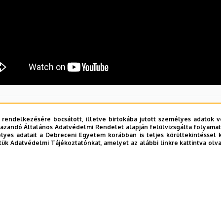
 rendelkezésére bocsátott, illetve birtokába jutott személyes adatok v
azandó Általános Adatvédelmi Rendelet alapján felülvizsgálta folyamata
yes adatait a Debreceni Egyetem korábban is teljes körültekintéssel 
tük Adatvédelmi Tájékoztatónkat, amelyet az alábbi linkre kattintva olv