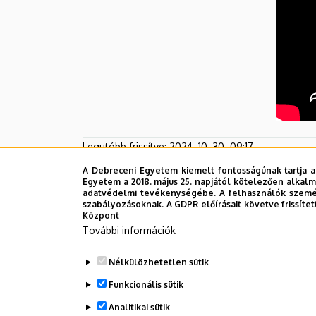
Legutóbb frissítve:
2024. 10. 30. 09:17
A Debreceni Egyetem kiemelt fontosságúnak tartja a
Egyetem a 2018. május 25. napjától kötelezően alkalm
adatvédelmi tevékenységébe. A felhasználók személ
szabályozásoknak. A GDPR előírásait követve frissítet
Központ
További információk
Nélkülözhetetlen sütik
Funkcionális sütik
Analitikai sütik