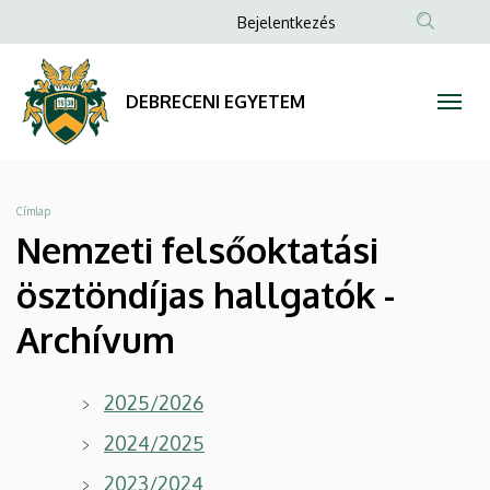
Nemzeti
Ugrás
Anonim
Bejelentkezés
a
Felhasználói
felsőoktatási
tartalomra
fiók
ösztöndíjas
DEBRECENI EGYETEM
menüje
hallgatók
-
Morzsa
Címlap
Archívum
Nemzeti felsőoktatási
|
ösztöndíjas hallgatók -
DEBRECENI
Archívum
EGYETEM
2025/2026
2024/2025
2023/2024