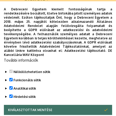
2022/2023
A Debreceni Egyetem kiemelt fontosságúnak tartja a
rendelkezésére bocsátott, illetve birtokába jutott személyes adatok
2021/2022
védelmét. Ezúton tájékoztatjuk Önt, hogy a Debreceni Egyetem a
2018. május 25. napjától kötelezően alkalmazandó Általános
Adatvédelmi Rendelet alapján felülvizsgálta folyamatait és
2020/2021
beépítette a GDPR előírásait az adatkezelési és adatvédelmi
tevékenységébe. A felhasználók személyes adatait a Debreceni
2019/2020
Egyetem korábban is teljes körültekintéssel kezelte, megfelelve az
érvényben lévő adatkezelési szabályozásoknak. A GDPR előírásait
2018/2019
követve frissítettük Adatvédelmi Tájékoztatónkat, amelyet az
alábbi linkre kattintva olvashat el:
Adatkezelési tájékoztató.
DE
Kancellária WAV Központ
2017/2018
További információk
2016 ( Köztársasági ösztöndíjasok)
Nélkülözhetetlen sütik
Legutóbb frissítve:
2026. 01. 05. 11:30
Funkcionális sütik
Analitikai sütik
Hirdetési sütik
KIVÁLASZTOTTAK MENTÉSE
WITHDRAW CONSENT