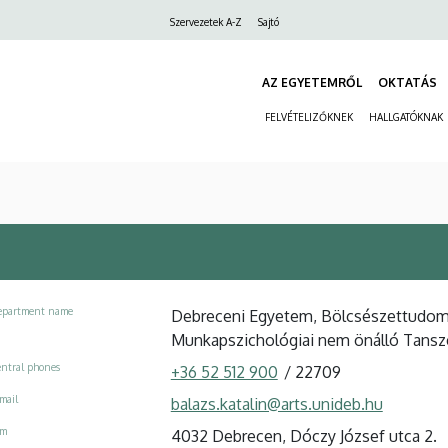
Felső
Szervezetek A-Z
Sajtó
navigáció
AZ EGYETEMRŐL
OKTATÁS
FELVÉTELIZŐKNEK
HALLGATÓKNAK
epartment name
Debreceni Egyetem, Bölcsészettudomány
Munkapszichológiai nem önálló Tansz
ntral phones
+36 52 512 900
/
22709
mail
balazs.katalin@arts.unideb.hu
ím
4032 Debrecen, Dóczy József utca 2.