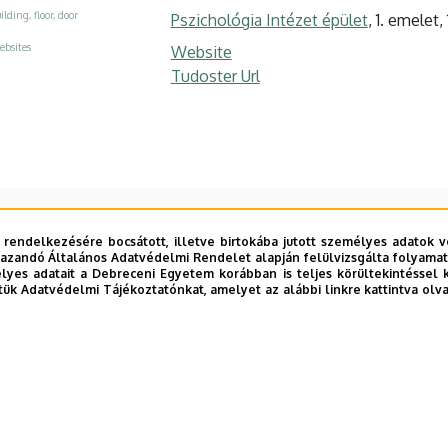
ilding, floor, door
Pszichológia Intézet épület
, 1. emelet,
ebsites
Website
Tudoster Url
 rendelkezésére bocsátott, illetve birtokába jutott személyes adatok v
azandó Általános Adatvédelmi Rendelet alapján felülvizsgálta folyamata
yes adatait a Debreceni Egyetem korábban is teljes körültekintéssel 
tük Adatvédelmi Tájékoztatónkat, amelyet az alábbi linkre kattintva olv