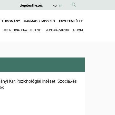
Anonim
Bejelentkezés
HU
EN
Felhasználói
fiók
TUDOMÁNY
HARMADIK MISSZIÓ
EGYETEMI ÉLET
Fő
menüje
FOR INTERNATIONAL STUDENTS
MUNKATÁRSAKNAK
ALUMNI
navigáció
Másodlagos
navigáció
i Kar, Pszichológiai Intézet, Szociál-és
ék