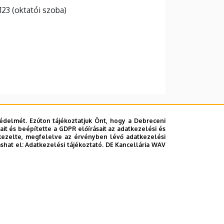
 123 (oktatói szoba)
édelmét. Ezúton tájékoztatjuk Önt, hogy a Debreceni
it és beépítette a GDPR előírásait az adatkezelési és
kezelte, megfelelve az érvényben lévő adatkezelési
ashat el:
Adatkezelési tájékoztató.
DE Kancellária WAV