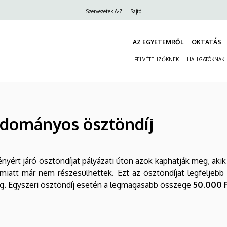
Felső
Szervezetek A-Z
Sajtó
navigáció
AZ EGYETEMRŐL
OKTATÁS
FELVÉTELIZŐKNEK
HALLGATÓKNAK
udományos ösztöndíj
yért járó ösztöndíjat pályázati úton azok kaphatják meg, akik
miatt már nem részesülhettek. Ezt az ösztöndíjat legfeljebb
meg. Egyszeri ösztöndíj esetén a legmagasabb összege
50.000 F