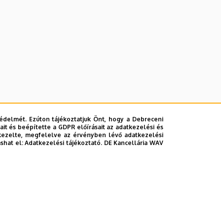
édelmét. Ezúton tájékoztatjuk Önt, hogy a Debreceni
it és beépítette a GDPR előírásait az adatkezelési és
kezelte, megfelelve az érvényben lévő adatkezelési
ashat el:
Adatkezelési tájékoztató.
DE Kancellária WAV