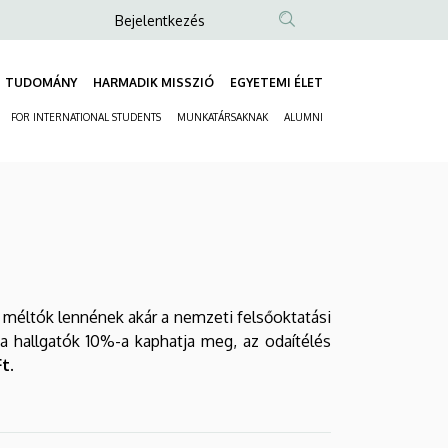
Anonim
Bejelentkezés
Felhasználói
fiók
TUDOMÁNY
HARMADIK MISSZIÓ
EGYETEMI ÉLET
Fő
menüje
FOR INTERNATIONAL STUDENTS
MUNKATÁRSAKNAK
ALUMNI
navigáció
Másodlagos
navigáció
 méltók lennének akár a nemzeti felsőoktatási
 a hallgatók 10%-a kaphatja meg, az odaítélés
t.