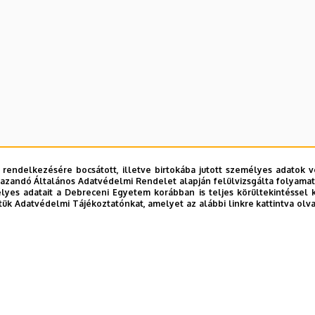
 rendelkezésére bocsátott, illetve birtokába jutott személyes adatok v
azandó Általános Adatvédelmi Rendelet alapján felülvizsgálta folyamata
yes adatait a Debreceni Egyetem korábban is teljes körültekintéssel 
tük Adatvédelmi Tájékoztatónkat, amelyet az alábbi linkre kattintva olv