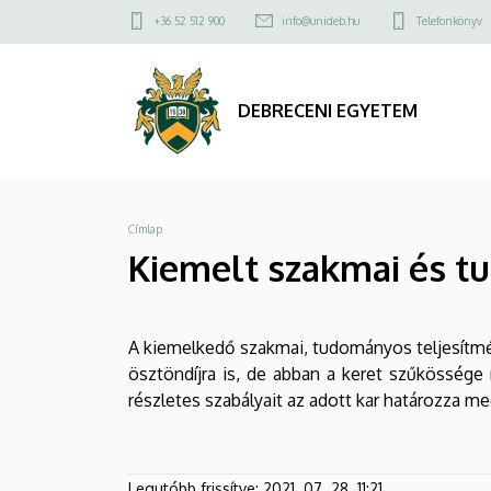
Kiemelt
Ugrás
Felső
+36 52 512 900
info@unideb.hu
Telefonkönyv
a
kapcsolat
szakmai
tartalomra
menü
és
DEBRECENI EGYETEM
tudományos
ösztöndíj
Morzsa
Címlap
|
Kiemelt szakmai és t
DEBRECENI
EGYETEM
A kiemelkedő szakmai, tudományos teljesítmén
ösztöndíjra is, de abban a keret szűkössége 
részletes szabályait az adott kar határozza 
Legutóbb frissítve:
2021. 07. 28. 11:21