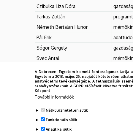
EGYETEM
Czibulka Liza Dóra
gazdaság
Farkas Zoltán
programt
Németh Bertalan Hunor
mérnökin
Pál Erik
adattud
Sógor Gergely
gazdaság
Svec Antal
mérnökin
Szabó Bálint
osztatlan
A Debreceni Egyetem kiemelt fontosságúnak tartja a
Egyetem a 2018. május 25. napjától kötelezően alkalm
Szabó Bettina
gazdaság
adatvédelmi tevékenységébe. A felhasználók személ
szabályozásoknak. A GDPR előírásait követve frissítet
Zolnai Csaba
mérnökin
Központ
További információk
Nélkülözhetetlen sütik
Legutóbb frissítve:
2024. 11. 27. 09:09
Funkcionális sütik
Analitikai sütik