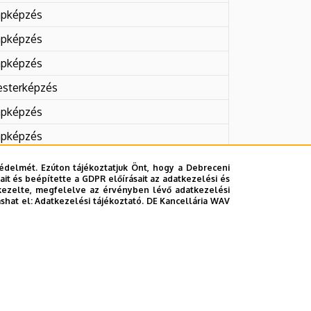
apképzés
apképzés
apképzés
sterképzés
apképzés
apképzés
ztatlan mesterképzés
édelmét. Ezúton tájékoztatjuk Önt, hogy a Debreceni
it és beépítette a GDPR előírásait az adatkezelési és
apképzés
kezelte, megfelelve az érvényben lévő adatkezelési
ashat el:
Adatkezelési tájékoztató.
DE Kancellária WAV
sterképzés