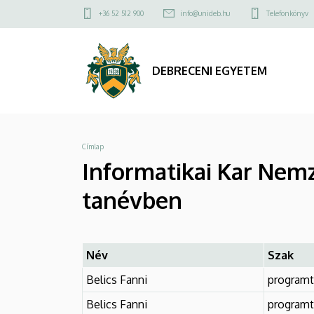
Informatikai
Ugrás
Felső
+36 52 512 900
info@unideb.hu
Telefonkönyv
a
kapcsolat
Kar
tartalomra
menü
Nemzeti
DEBRECENI EGYETEM
felsőoktatási
ösztöndíjas
Morzsa
Címlap
hallgatói
Informatikai Kar Nemz
a
tanévben
2024/2025.
tanévben
Név
Szak
|
Belics Fanni
programt
DEBRECENI
Belics Fanni
programt