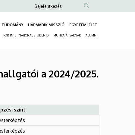
Anonim
Bejelentkezés
Felhasználói
fiók
TUDOMÁNY
HARMADIK MISSZIÓ
EGYETEMI ÉLET
Fő
menüje
FOR INTERNATIONAL STUDENTS
MUNKATÁRSAKNAK
ALUMNI
navigáció
Másodlagos
navigáció
hallgatói a 2024/2025.
pzési szint
sterképzés
sterképzés