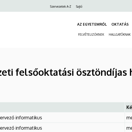
Felső
Szervezetek A-Z
Sajtó
navigáció
AZ EGYETEMRŐL
OKTATÁS
FELVÉTELIZŐKNEK
HALLGATÓKNAK
eti felsőoktatási ösztöndíjas 
Ké
ervező informatikus
me
ervező informatikus
me