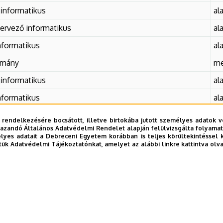
informatikus
al
ervező informatikus
al
formatikus
al
omány
me
informatikus
al
formatikus
al
 tanári [informatikatanár; matematikatanár]
os
 rendelkezésére bocsátott, illetve birtokába jutott személyes adatok v
azandó Általános Adatvédelmi Rendelet alapján felülvizsgálta folyamata
informatikus
al
yes adatait a Debreceni Egyetem korábban is teljes körültekintéssel 
tük Adatvédelmi Tájékoztatónkat, amelyet az alábbi linkre kattintva olv
formatikus
me