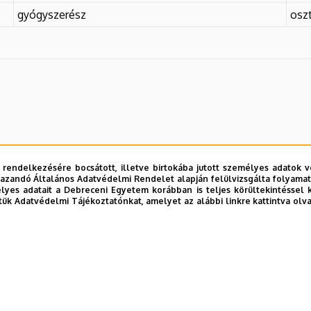
gyógyszerész
osz
 rendelkezésére bocsátott, illetve birtokába jutott személyes adatok v
azandó Általános Adatvédelmi Rendelet alapján felülvizsgálta folyamata
yes adatait a Debreceni Egyetem korábban is teljes körültekintéssel 
tük Adatvédelmi Tájékoztatónkat, amelyet az alábbi linkre kattintva olv