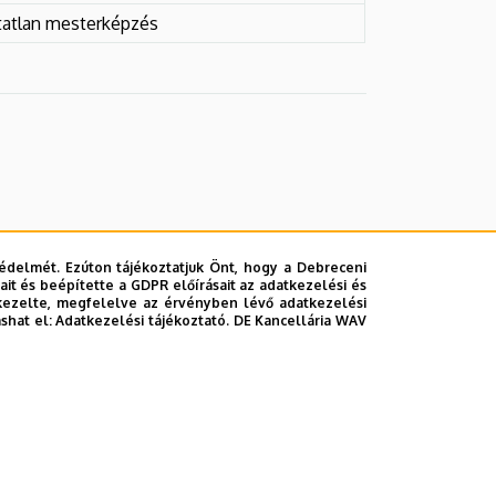
tatlan mesterképzés
édelmét. Ezúton tájékoztatjuk Önt, hogy a Debreceni
it és beépítette a GDPR előírásait az adatkezelési és
kezelte, megfelelve az érvényben lévő adatkezelési
ashat el:
Adatkezelési tájékoztató.
DE Kancellária WAV