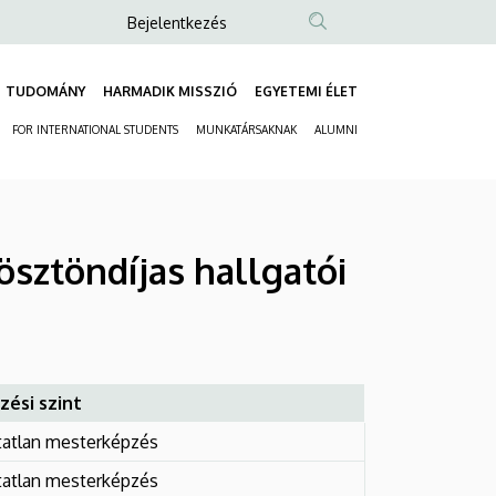
Anonim
Bejelentkezés
Felhasználói
fiók
TUDOMÁNY
HARMADIK MISSZIÓ
EGYETEMI ÉLET
Fő
menüje
FOR INTERNATIONAL STUDENTS
MUNKATÁRSAKNAK
ALUMNI
navigáció
Másodlagos
navigáció
sztöndíjas hallgatói
zési szint
tatlan mesterképzés
tatlan mesterképzés