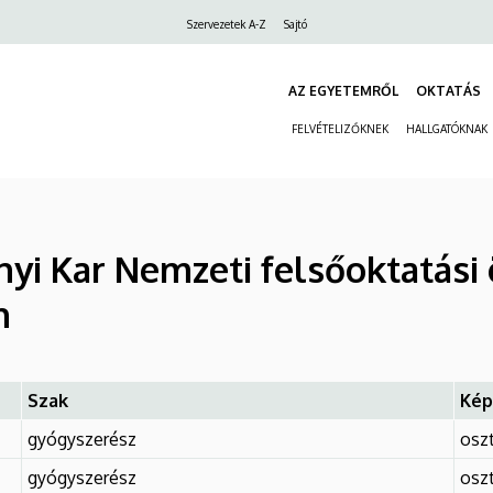
Felső
Szervezetek A-Z
Sajtó
navigáció
AZ EGYETEMRŐL
OKTATÁS
FELVÉTELIZŐKNEK
HALLGATÓKNAK
i Kar Nemzeti felsőoktatási ö
n
Szak
Kép
gyógyszerész
osz
gyógyszerész
osz