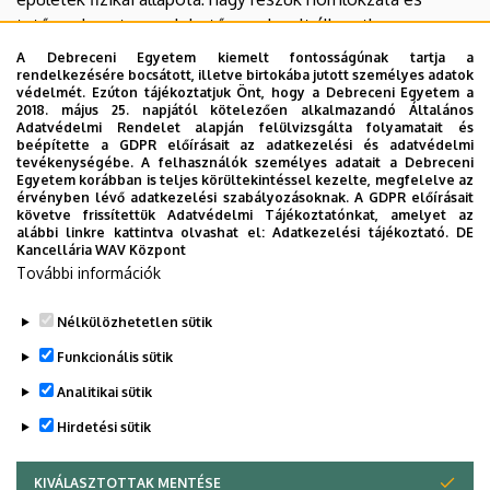
tetőszerkezete meglehetősen elavult állapotban van,
felújításra szorulna.
A Debreceni Egyetem kiemelt fontosságúnak tartja a
A DEnzero alapkutatási projekt kutatási területe rendkívül
rendelkezésére bocsátott, illetve birtokába jutott személyes adatok
védelmét. Ezúton tájékoztatjuk Önt, hogy a Debreceni Egyetem a
összetett és számos szakterületre terjed ki. Éppen ezért
2018. május 25. napjától kötelezően alkalmazandó Általános
munkacsoportokat alakítottunk ki az épületenergetika,
Adatvédelmi Rendelet alapján felülvizsgálta folyamatait és
beépítette a GDPR előírásait az adatkezelési és adatvédelmi
épületgépészet, intelligens épületek, biomassza,
tevékenységébe. A felhasználók személyes adatait a Debreceni
vízgazdálkodás, környezetvédelem, éghajlat, költség-
Egyetem korábban is teljes körültekintéssel kezelte, megfelelve az
érvényben lévő adatkezelési szabályozásoknak. A GDPR előírásait
optimum, környezetjog, társadalomföldrajz és
követve frissítettük Adatvédelmi Tájékoztatónkat, amelyet az
épületinformatika területén. A munkacsoportok egy-egy
alábbi linkre kattintva olvashat el:
Adatkezelési tájékoztató.
DE
Kancellária WAV Központ
vezető hazai, illetve külföldi kutató iránymutatása mellett
További információk
lényegében önálló projekteket valósítanak meg, amelyek
ugyanakkor szervesen összetartoznak.
Nélkülözhetetlen sütik
Legutóbb frissítve:
2021. 08. 23. 10:53
Funkcionális sütik
Analitikai sütik
Hirdetési sütik
KIVÁLASZTOTTAK MENTÉSE
WITHDRAW CONSENT