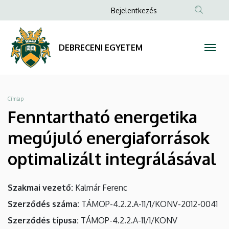
Fenntartható
Ugrás
Anonim
Bejelentkezés
a
Felhasználói
energetika
tartalomra
fiók
megújuló
DEBRECENI EGYETEM
menüje
energiaforrások
optimalizált
Morzsa
Címlap
integrálásával
Fenntartható energetika
|
megújuló energiaforrások
DEBRECENI
optimalizált integrálásával
EGYETEM
Szakmai vezető
Kalmár Ferenc
Szerződés száma
TÁMOP-4.2.2.A-11/1/KONV-2012-0041
Szerződés típusa
TÁMOP-4.2.2.A-11/1/KONV