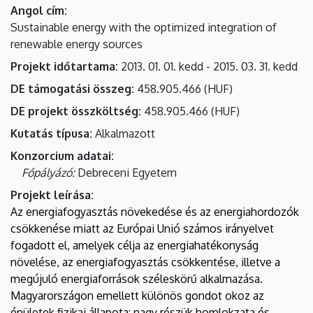
Angol cím
Sustainable energy with the optimized integration of
renewable energy sources
Projekt időtartama
2013. 01. 01. kedd
-
2015. 03. 31. kedd
DE támogatási összeg
458.905.466
HUF
DE projekt összköltség
458.905.466
HUF
Kutatás típusa
Alkalmazott
Konzorcium adatai
Főpályázó
Debreceni Egyetem
Projekt leírása
Az energiafogyasztás növekedése és az energiahordozók
csökkenése miatt az Európai Unió számos irányelvet
fogadott el, amelyek célja az energiahatékonyság
növelése, az energiafogyasztás csökkentése, illetve a
megújuló energiaforrások széleskörű alkalmazása.
Magyarországon emellett különös gondot okoz az
épületek fizikai állapota: nagy részük homlokzata és